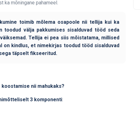
lest ka mõningane pahameel.
kumine toimib mõlema osapoole nii tellija kui ka
n toodud välja pakkumises sisalduvad tööd seda
äiksemad. Tellija ei pea siis mõistatama, millised
l on kindlus, et nimekirjas toodud tööd sisalduvad
ga täpselt fikseeritud.
e koostamise nii mahukaks?
himõtteliselt 3 komponenti
: