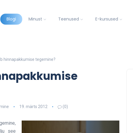
Blogi
Minust
Teenused
E-kursused
ub hinnapakkumise tegemine?
innapakkumise
imine
19. märts 2012
(0)
gemine,
lju see