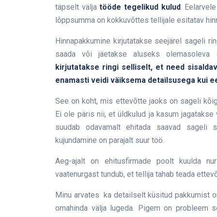
täpselt välja
tööde tegelikud kulud
. Eelarvel
lõppsumma on kokkuvõttes tellijale esitatav h
Hinnapakkumine kirjutatakse seejärel sageli rin
saada või jäetakse aluseks olemasoleva 
kirjutatakse ringi selliselt, et need sisal
enamasti veidi väiksema detailsusega kui e
See on koht, mis ettevõtte jaoks on sageli kõi
Ei ole päris nii, et üldkulud ja kasum jagatakse 
suudab odavamalt ehitada saavad sageli s
kujundamine on parajalt suur töö.
Aeg-ajalt on ehitusfirmade poolt kuulda nuri
vaatenurgast tundub, et tellija tahab teada ette
Minu arvates ka detailselt küsitud pakkumist on v
omahinda välja lugeda. Pigem on probleem se