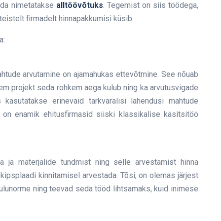
mida nimetatakse
alltöövõtuks
. Tegemist on siis töödega,
teistelt firmadelt hinnapakkumisi küsib.
a:
 mahtude arvutamine on ajamahukas ettevõtmine. See nõuab
em projekt seda rohkem aega kulub ning ka arvutusvigade
 kasutatakse erinevaid tarkvaralisi lahendusi mahtude
 on enamik ehitusfirmasid siiski klassikalise käsitsitöö
 ja materjalide tundmist ning selle arvestamist hinna
kipsplaadi kinnitamisel arvestada. Tõsi, on olemas järjest
lunorme ning teevad seda tööd lihtsamaks, kuid inimese