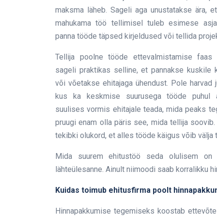
maksma läheb. Sageli aga unustatakse ära, et
mahukama töö tellimisel tuleb esimese asjan
panna tööde täpsed kirjeldused või tellida projek
Tellija poolne tööde ettevalmistamise faas
sageli praktikas selline, et pannakse kuskile 
või võetakse ehitajaga ühendust. Pole harvad 
kus ka keskmise suurusega tööde puhul 
suulises vormis ehitajale teada, mida peaks te
pruugi enam olla päris see, mida tellija soovib. 
tekibki olukord, et alles tööde käigus võib välja
Mida suurem ehitustöö seda olulisem on pro
lähteülesanne. Ainult niimoodi saab korralikku 
Kuidas toimub ehitusfirma poolt hinnapakk
Hinnapakkumise tegemiseks koostab ettevõte