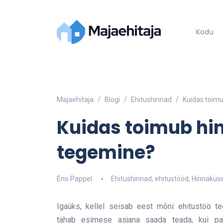
Kodu
Majaehitaja
Blogi
Ehitushinnad
Kuidas toim
Kuidas toimub h
tegemine?
Eno Pappel
Ehitushinnad
,
ehitustööd
,
Hinnaküs
Igaüks, kellel seisab eest mõni ehitustöö te
tahab esimese asjana saada teada, kui pa