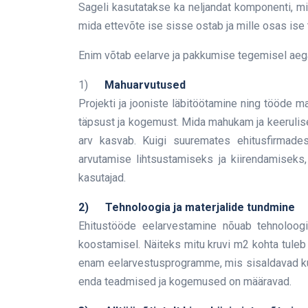
Sageli kasutatakse ka neljandat komponenti, 
mida ettevõte ise sisse ostab ja mille osas ise 
Enim võtab eelarve ja pakkumise tegemisel aeg
1)
Mahuarvutused
Projekti ja jooniste läbitöötamine ning tööde
täpsust ja kogemust. Mida mahukam ja keerulis
arv kasvab. Kuigi suuremates ehitusfirmades
arvutamise lihtsustamiseks ja kiirendamiseks,
kasutajad.
2)
Tehnoloogia ja materjalide tundmine
Ehitustööde eelarvestamine nõuab tehnoloogia
koostamisel. Näiteks mitu kruvi m2 kohta tuleb 
enam eelarvestusprogramme, mis sisaldavad ku
enda teadmised ja kogemused on määravad.