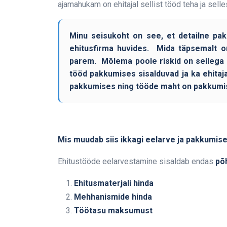
ajamahukam on ehitajal sellist tööd teha ja sel
Minu seisukoht on see, et detailne pak
ehitusfirma huvides. Mida täpsemalt o
parem. Mõlema poole riskid on sellega v
tööd pakkumises sisalduvad ja ka ehitaja
pakkumises ning tööde maht on pakkumise
Mis muudab siis ikkagi eelarve ja pakkumis
Ehitustööde eelarvestamine sisaldab endas
põ
Ehitusmaterjali hinda
Mehhanismide hinda
Töötasu maksumust