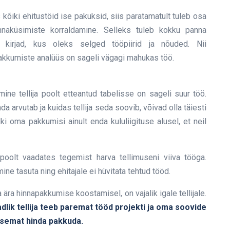
 kõiki ehitustöid ise pakuksid, siis paratamatult tuleb osa
nnaküsimiste korraldamine. Selleks tuleb kokku panna
 kirjad, kus oleks selged tööpiirid ja nõuded. Nii
akkumiste analüüs on sageli vägagi mahukas töö.
ine tellija poolt etteantud tabelisse on sageli suur töö.
da arvutab ja kuidas tellija seda soovib, võivad olla täiesti
ki oma pakkumisi ainult enda kululiigituse alusel, et neil
poolt vaadates tegemist harva tellimuseni viiva tööga.
ne tasuta ning ehitajale ei hüvitata tehtud tööd.
 ära hinnapakkumise koostamisel, on vajalik igale tellijale.
dlik tellija teeb paremat tööd projekti ja oma soovide
äpsemat hinda pakkuda.