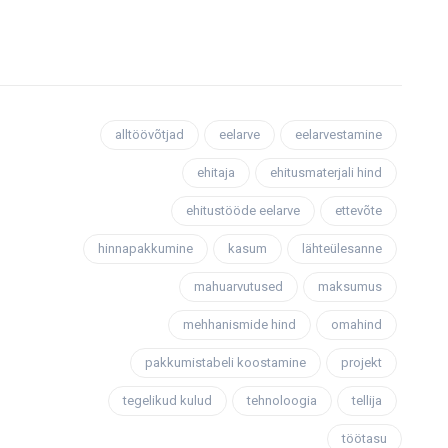
alltöövõtjad
eelarve
eelarvestamine
ehitaja
ehitusmaterjali hind
ehitustööde eelarve
ettevõte
hinnapakkumine
kasum
lähteülesanne
mahuarvutused
maksumus
mehhanismide hind
omahind
pakkumistabeli koostamine
projekt
tegelikud kulud
tehnoloogia
tellija
töötasu