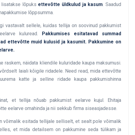
e lisatakse lõpuks
ettevõtte üldkulud ja kasum
. Saadud
innapakkumise lõppsumma.
gi vastavalt sellele, kuidas tellija on soovinud pakkumist
eelarve kuluread.
Pakkumises esitatavad summad
davad ettevõtte muid kulusid ja kasumit. Pakkumine on
elarve.
ge raskem, näidata kliendile kuluridade kaupa maksumusi.
võrdselt laiali kõigile ridadele. Need read, mida ettevõtte
uurema katte ja selline ridade kaupa pakkumishinna
nat, et tellija nõuab pakkumist eelarve kujul. Ehitaja
võtte eelarve omahinda ja nii sekkub firma siseasjadesse.
õimalik esitada tellijale selliselt, et sealt pole võimalik
lles, et mida detailsem on pakkumine seda tülikam ja