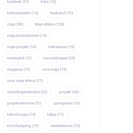
kvaliteet
(57)
Küte
(13)
küttesüsteem
(14)
lisakulud
(13)
maja
(90)
Maja ehitus
(128)
maja kavandamine
(15)
maja projekt
(14)
maksumus
(15)
materjalid
(12)
moodulmajad
(20)
mugavus
(12)
oma maja
(15)
oma maja ehitus
(37)
omanikujärelevalve
(22)
projekt
(45)
projekteerimine
(51)
ruumiplaan
(15)
tehnoloogia
(14)
tellija
(77)
töövõtuleping
(13)
ventilatsioon
(15)