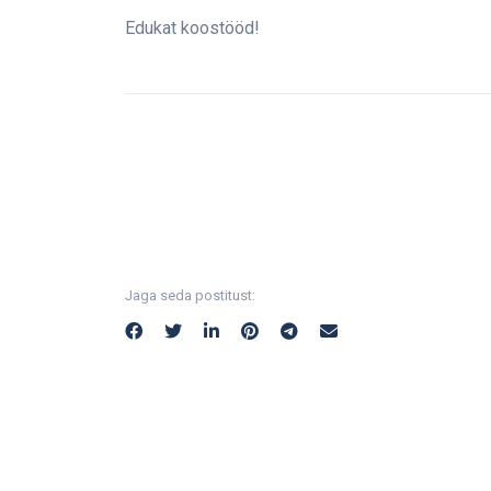
Edukat koostööd!
Jaga seda postitust: