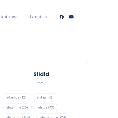
Kataloog
Liikmetele
Sildid
e-kursus
(12)
ehitaja
(72)
ehitamine
(26)
ehitus
(43)
ehitusfirma
(14)
ehitusfirmad
(24)