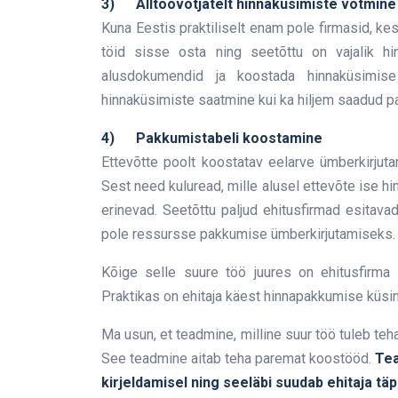
3)
Alltöövõtjatelt hinnaküsimiste võtmine
Kuna Eestis praktiliselt enam pole firmasid, kes
töid sisse osta ning seetõttu on vajalik hi
alusdokumendid ja koostada hinnaküsimise
hinnaküsimiste saatmine kui ka hiljem saadud p
4)
Pakkumistabeli koostamine
Ettevõtte poolt koostatav eelarve ümberkirjutam
Sest need kuluread, mille alusel ettevõte ise hin
erinevad. Seetõttu paljud ehitusfirmad esitavad
pole ressursse pakkumise ümberkirjutamiseks.
Kõige selle suure töö juures on ehitusfirma 
Praktikas on ehitaja käest hinnapakkumise küsimi
Ma usun, et teadmine, milline suur töö tuleb teha
See teadmine aitab teha paremat koostööd.
Tea
kirjeldamisel ning seeläbi suudab ehitaja t