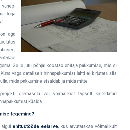
 vähegi
a kirja
t.
 on aga
kuulutus
juhused,
antakse
gema. Selle jutu põhjal koostab ehitaja pakkumise, mis ei
Kuna väga detailselt hinnapakkumist lahti ei kirjutata siis
 tulla, mida pakkumine sisaldab ja mida mitte.
jekti olemasolu või võimalikult täpselt kirjeldatud
hinnapakkumist küsida.
umise tegemine?
 algul
ehitustööde eelarve
, kus arvutatakse võimalikult