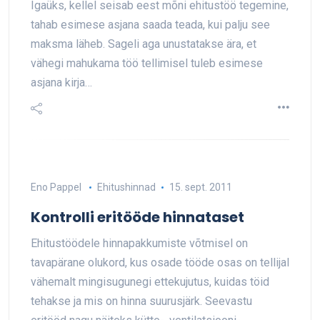
Igaüks, kellel seisab eest mõni ehitustöö tegemine,
tahab esimese asjana saada teada, kui palju see
maksma läheb. Sageli aga unustatakse ära, et
vähegi mahukama töö tellimisel tuleb esimese
asjana kirja…
Eno Pappel
Ehitushinnad
15. sept. 2011
Kontrolli eritööde hinnataset
Ehitustöödele hinnapakkumiste võtmisel on
tavapärane olukord, kus osade tööde osas on tellijal
vähemalt mingisugunegi ettekujutus, kuidas töid
tehakse ja mis on hinna suurusjärk. Seevastu