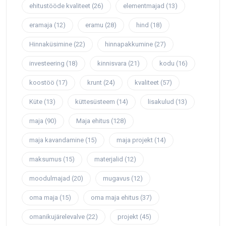
ehitustööde kvaliteet
(26)
elementmajad
(13)
eramaja
(12)
eramu
(28)
hind
(18)
Hinnaküsimine
(22)
hinnapakkumine
(27)
investeering
(18)
kinnisvara
(21)
kodu
(16)
koostöö
(17)
krunt
(24)
kvaliteet
(57)
Küte
(13)
küttesüsteem
(14)
lisakulud
(13)
maja
(90)
Maja ehitus
(128)
maja kavandamine
(15)
maja projekt
(14)
maksumus
(15)
materjalid
(12)
moodulmajad
(20)
mugavus
(12)
oma maja
(15)
oma maja ehitus
(37)
omanikujärelevalve
(22)
projekt
(45)