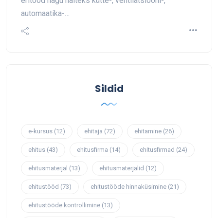
eritööd nagu näiteks kütte-, ventilatsiooni-,
automaatika-…
Sildid
e-kursus
(12)
ehitaja
(72)
ehitamine
(26)
ehitus
(43)
ehitusfirma
(14)
ehitusfirmad
(24)
ehitusmaterjal
(13)
ehitusmaterjalid
(12)
ehitustööd
(73)
ehitustööde hinnaküsimine
(21)
ehitustööde kontrollimine
(13)