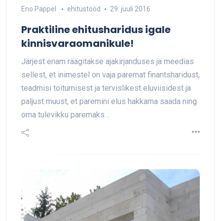
Eno Pappel
ehitustööd
29. juuli 2016
Praktiline ehitusharidus igale
kinnisvaraomanikule!
Järjest enam räägitakse ajakirjanduses ja meedias
sellest, et inimestel on vaja paremat finantsharidust,
teadmisi toitumisest ja tervislikest eluviisidest ja
paljust muust, et paremini elus hakkama saada ning
oma tulevikku paremaks…