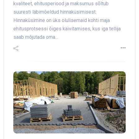
kvaliteet, ehitusperiood ja maksumus sõltub
suuresti läbimõeldud hinnaküsimisest.
Hinnaküsimine on üks olulisemaid kohti maja
ehitusprotsessi õiges käivitamises, kus iga tellija
saab mõjutada oma…