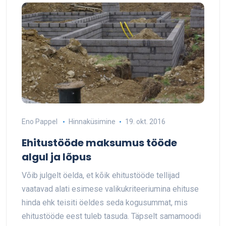
Eno Pappel
Hinnaküsimine
19. okt. 2016
Ehitustööde maksumus tööde
algul ja lõpus
Võib julgelt öelda, et kõik ehitustööde tellijad
vaatavad alati esimese valikukriteeriumina ehituse
hinda ehk teisiti öeldes seda kogusummat, mis
ehitustööde eest tuleb tasuda. Täpselt samamoodi