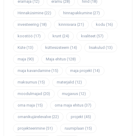
eramaja
(12)
eramu
(28)
hind
(18)
Hinnaküsimine
(22)
hinnapakkumine
(27)
investeering
(18)
kinnisvara
(21)
kodu
(16)
koostöö
(17)
krunt
(24)
kvaliteet
(57)
Küte
(13)
küttesüsteem
(14)
lisakulud
(13)
maja
(90)
Maja ehitus
(128)
maja kavandamine
(15)
maja projekt
(14)
maksumus
(15)
materjalid
(12)
moodulmajad
(20)
mugavus
(12)
oma maja
(15)
oma maja ehitus
(37)
omanikujärelevalve
(22)
projekt
(45)
projekteerimine
(51)
ruumiplaan
(15)