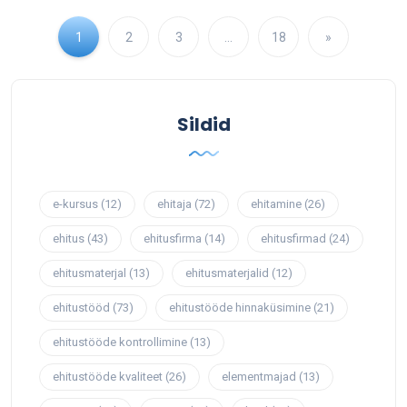
1
2
3
…
18
»
Sildid
e-kursus
(12)
ehitaja
(72)
ehitamine
(26)
ehitus
(43)
ehitusfirma
(14)
ehitusfirmad
(24)
ehitusmaterjal
(13)
ehitusmaterjalid
(12)
ehitustööd
(73)
ehitustööde hinnaküsimine
(21)
ehitustööde kontrollimine
(13)
ehitustööde kvaliteet
(26)
elementmajad
(13)