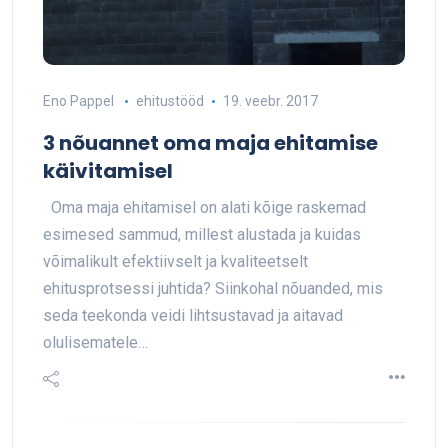
Eno Pappel
ehitustööd
19. veebr. 2017
3 nõuannet oma maja ehitamise
käivitamisel
Oma maja ehitamisel on alati kõige raskemad
esimesed sammud, millest alustada ja kuidas
võimalikult efektiivselt ja kvaliteetselt
ehitusprotsessi juhtida? Siinkohal nõuanded, mis
seda teekonda veidi lihtsustavad ja aitavad
olulisematele…