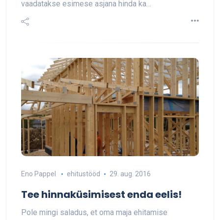
vaadatakse esimese asjana hinda ka…
Eno Pappel
ehitustööd
29. aug. 2016
Tee hinnaküsimisest enda eelis!
Pole mingi saladus, et oma maja ehitamise