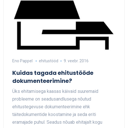
Eno Pappel
ehitustööd
9. veebr. 2016
Kuidas tagada ehitustööde
dokumenteerimine?
Üks ehitamisega kaasas käivaid suuremaid
probleeme on seadusandlusega nõutud
ehitustegevuse dokumenteerimine ehk
täitedokumentide koostamine ja seda eriti
eramajade puhul. Seadus nõuab ehitajalt kogu