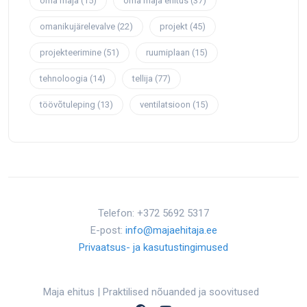
oma maja
(15)
oma maja ehitus
(37)
omanikujärelevalve
(22)
projekt
(45)
projekteerimine
(51)
ruumiplaan
(15)
tehnoloogia
(14)
tellija
(77)
töövõtuleping
(13)
ventilatsioon
(15)
Telefon: +372 5692 5317
E-post:
info@majaehitaja.ee
Privaatsus- ja kasutustingimused
Maja ehitus | Praktilised nõuanded ja soovitused