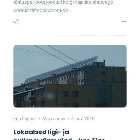
ehitusperioodi jooksul kõigi vajalike ehitisega
seotud täitedokumentide…
Eno Pappel
Maja ehitus
4. nov. 2015
Lokaalsed ligi- ja