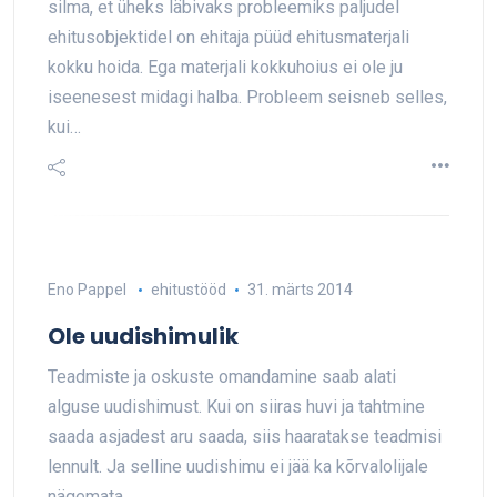
silma, et üheks läbivaks probleemiks paljudel
ehitusobjektidel on ehitaja püüd ehitusmaterjali
kokku hoida. Ega materjali kokkuhoius ei ole ju
iseenesest midagi halba. Probleem seisneb selles,
kui…
Eno Pappel
ehitustööd
31. märts 2014
Ole uudishimulik
Teadmiste ja oskuste omandamine saab alati
alguse uudishimust. Kui on siiras huvi ja tahtmine
saada asjadest aru saada, siis haaratakse teadmisi
lennult. Ja selline uudishimu ei jää ka kõrvalolijale
nägemata…