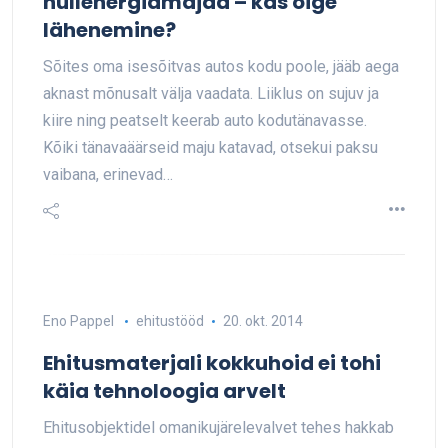
nullenergiamajad – kas õige
lähenemine?
Sõites oma isesõitvas autos kodu poole, jääb aega
aknast mõnusalt välja vaadata. Liiklus on sujuv ja
kiire ning peatselt keerab auto kodutänavasse.
Kõiki tänavaäärseid maju katavad, otsekui paksu
vaibana, erinevad…
Eno Pappel
ehitustööd
20. okt. 2014
Ehitusmaterjali kokkuhoid ei tohi
käia tehnoloogia arvelt
Ehitusobjektidel omanikujärelevalvet tehes hakkab