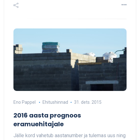
Eno Pappel
Ehitushinnad
31. dets. 2015
2016 aasta prognoos
eramuehitajale
Jälle kord vahetub aastanumber ja tulemas uus ning