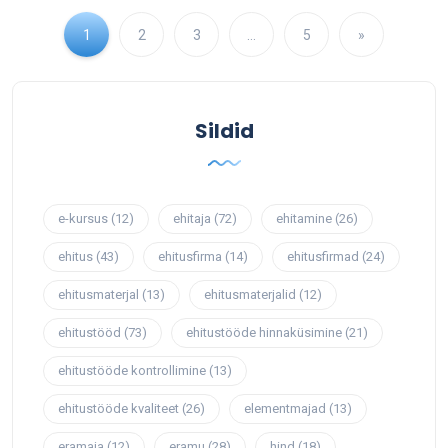
1
2
3
…
5
»
Sildid
e-kursus
(12)
ehitaja
(72)
ehitamine
(26)
ehitus
(43)
ehitusfirma
(14)
ehitusfirmad
(24)
ehitusmaterjal
(13)
ehitusmaterjalid
(12)
ehitustööd
(73)
ehitustööde hinnaküsimine
(21)
ehitustööde kontrollimine
(13)
ehitustööde kvaliteet
(26)
elementmajad
(13)
eramaja
(12)
eramu
(28)
hind
(18)