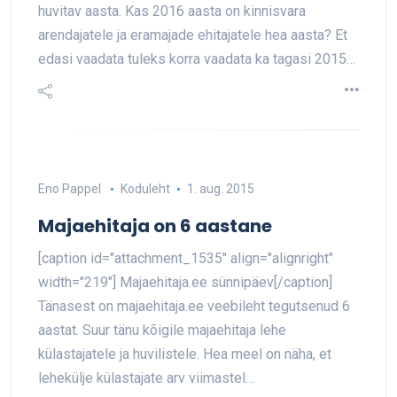
huvitav aasta. Kas 2016 aasta on kinnisvara
arendajatele ja eramajade ehitajatele hea aasta? Et
edasi vaadata tuleks korra vaadata ka tagasi 2015…
Eno Pappel
Koduleht
1. aug. 2015
Majaehitaja on 6 aastane
[caption id="attachment_1535" align="alignright"
width="219"] Majaehitaja.ee sünnipäev[/caption]
Tänasest on majaehitaja.ee veebileht tegutsenud 6
aastat. Suur tänu kõigile majaehitaja lehe
külastajatele ja huvilistele. Hea meel on näha, et
lehekülje külastajate arv viimastel…