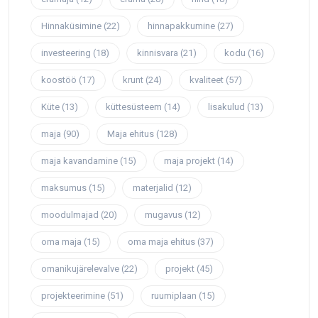
Hinnaküsimine
(22)
hinnapakkumine
(27)
investeering
(18)
kinnisvara
(21)
kodu
(16)
koostöö
(17)
krunt
(24)
kvaliteet
(57)
Küte
(13)
küttesüsteem
(14)
lisakulud
(13)
maja
(90)
Maja ehitus
(128)
maja kavandamine
(15)
maja projekt
(14)
maksumus
(15)
materjalid
(12)
moodulmajad
(20)
mugavus
(12)
oma maja
(15)
oma maja ehitus
(37)
omanikujärelevalve
(22)
projekt
(45)
projekteerimine
(51)
ruumiplaan
(15)