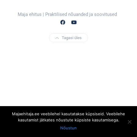
Maja ehitus | Praktilised nõuanded ja soovitused
Tagasi üles
Majaehitaja.ee veebilehel kasutatakse küpsiseid. Veebilehe
kasutamist jätkates nõustute küpsiste kasutamisega.
Nõustun