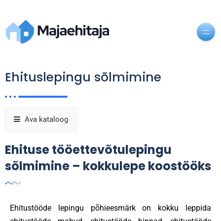
Ehituslepingu sõlmimine
Ava kataloog
Ehituse tööettevõtulepingu
sõlmimine – kokkulepe koostööks
Ehitustööde lepingu põhieesmärk on kokku leppida