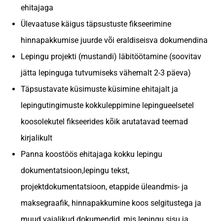
ehitajaga
Ülevaatuse käigus täpsustuste fikseerimine
hinnapakkumise juurde või eraldiseisva dokumendina
Lepingu projekti (mustandi) läbitöötamine (soovitav
jätta lepinguga tutvumiseks vähemalt 2-3 päeva)
Täpsustavate küsimuste küsimine ehitajalt ja
lepingutingimuste kokkuleppimine lepingueelsetel
koosolekutel fikseerides kõik arutatavad teemad
kirjalikult
Panna koostöös ehitajaga kokku lepingu
dokumentatsioon,lepingu tekst,
projektdokumentatsioon, etappide üleandmis- ja
maksegraafik, hinnapakkumine koos selgitustega ja
muud vajalikud dokumendid, mis lepingu sisu ja