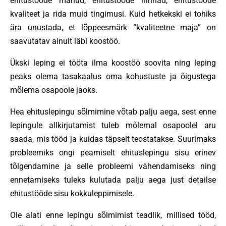
ehitustööde mahud, ehitustööde hinnad, ehitustööde
kvaliteet ja rida muid tingimusi. Kuid hetkekski ei tohiks
ära unustada, et lõppeesmärk “kvaliteetne maja” on
saavutatav ainult läbi koostöö.
Ükski leping ei tööta ilma koostöö soovita ning leping
peaks olema tasakaalus oma kohustuste ja õigustega
mõlema osapoole jaoks.
Hea ehituslepingu sõlmimine võtab palju aega, sest enne
lepingule allkirjutamist tuleb mõlemal osapoolel aru
saada, mis tööd ja kuidas täpselt teostatakse. Suurimaks
probleemiks ongi peamiselt ehituslepingu sisu erinev
tõlgendamine ja selle probleemi vähendamiseks ning
ennetamiseks tuleks kulutada palju aega just detailse
ehitustööde sisu kokkuleppimisele.
Ole alati enne lepingu sõlmimist teadlik, millised tööd,