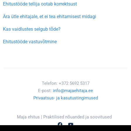
Ehitustööde tellija ootab korrektsust
Ära ütle ehitajale, et ei tea ehitamisest midagi
Kas vaidlustes selgub tõde?
Ehitustööde vastuvõtmine
Telefon: +372 5692 5317
E-post:
info@majaehitaja.ee
Privaatsus- ja kasutustingimused
Maja ehitus | Praktilised nõuanded ja soovitused