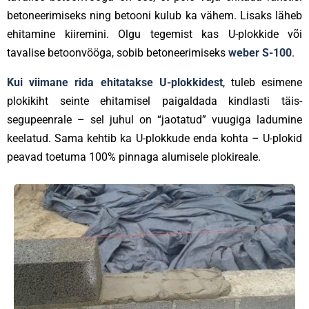
betoneerimiseks ning betooni kulub ka vähem. Lisaks läheb
ehitamine kiiremini. Olgu tegemist kas U-plokkide või
tavalise betoonvööga, sobib betoneerimiseks
weber S-100
.
Kui viimane rida ehitatakse U-plokkidest
, tuleb esimene
plokikiht seinte ehitamisel paigaldada kindlasti täis-
segupeenrale – sel juhul on “jaotatud” vuugiga ladumine
keelatud. Sama kehtib ka U-plokkude enda kohta – U-plokid
peavad toetuma 100% pinnaga alumisele plokireale.