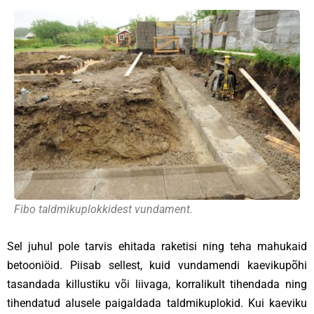
Fibo taldmikuplokkidest vundament.
Sel juhul pole tarvis ehitada raketisi ning teha mahukaid
betooniöid. Piisab sellest, kuid vundamendi kaevikupõhi
tasandada killustiku või liivaga, korralikult tihendada ning
tihendatud alusele paigaldada taldmikuplokid. Kui kaeviku