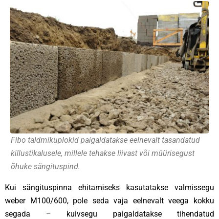
Fibo taldmikuplokid paigaldatakse eelnevalt tasandatud
killustikalusele, millele tehakse liivast või müürisegust
õhuke sängituspind.
Kui sängituspinna ehitamiseks kasutatakse valmissegu
weber M100/600, pole seda vaja eelnevalt veega kokku
segada – kuivsegu paigaldatakse tihendatud