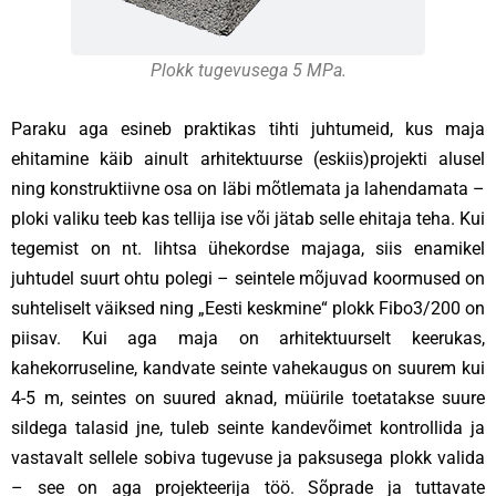
Plokk tugevusega 5 MPa.
Paraku aga esineb praktikas tihti juhtumeid, kus maja
ehitamine käib ainult arhitektuurse (eskiis)projekti alusel
ning konstruktiivne osa on läbi mõtlemata ja lahendamata –
ploki valiku teeb kas tellija ise või jätab selle ehitaja teha. Kui
tegemist on nt. lihtsa ühekordse majaga, siis enamikel
juhtudel suurt ohtu polegi – seintele mõjuvad koormused on
suhteliselt väiksed ning „Eesti keskmine“ plokk Fibo3/200 on
piisav. Kui aga maja on arhitektuurselt keerukas,
kahekorruseline, kandvate seinte vahekaugus on suurem kui
4-5 m, seintes on suured aknad, müürile toetatakse suure
sildega talasid jne, tuleb seinte kandevõimet kontrollida ja
vastavalt sellele sobiva tugevuse ja paksusega plokk valida
– see on aga projekteerija töö. Sõprade ja tuttavate