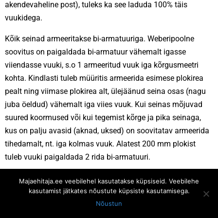
akendevaheline post), tuleks ka see laduda 100% täis
vuukidega.
Kõik seinad armeeritakse bi-armatuuriga. Weberipoolne
soovitus on paigaldada bi-armatuur vähemalt igasse
viiendasse vuuki, s.o 1 armeeritud vuuk iga kõrgusmeetri
kohta. Kindlasti tuleb müüritis armeerida esimese plokirea
pealt ning viimase plokirea alt, ülejäänud seina osas (nagu
juba öeldud) vähemalt iga viies vuuk. Kui seinas mõjuvad
suured koormused või kui tegemist kõrge ja pika seinaga,
kus on palju avasid (aknad, uksed) on soovitatav armeerida
tihedamalt, nt. iga kolmas vuuk. Alatest 200 mm plokist
tuleb vuuki paigaldada 2 rida bi-armatuuri.
Majaehitaja.ee veebilehel kasutatakse küpsiseid. Veebilehe
kasutamist jätkates nõustute küpsiste kasutamisega.
Nõustun