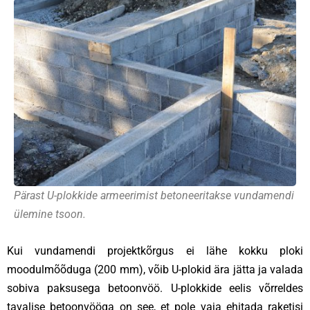
Pärast U-plokkide armeerimist betoneeritakse vundamendi
ülemine tsoon.
Kui vundamendi projektkõrgus ei lähe kokku ploki
moodulmõõduga (200 mm), võib U-plokid ära jätta ja valada
sobiva paksusega betoonvöö. U-plokkide eelis võrreldes
tavalise betoonvööga on see, et pole vaja ehitada raketisi