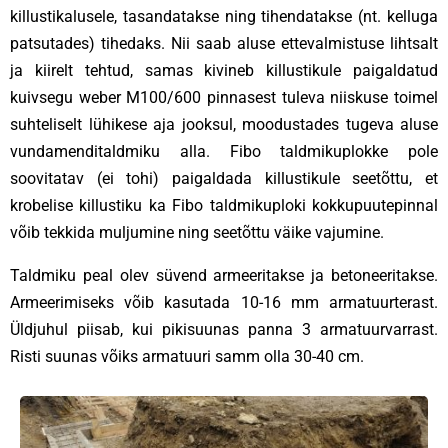
killustikalusele, tasandatakse ning tihendatakse (nt. kelluga
patsutades) tihedaks. Nii saab aluse ettevalmistuse lihtsalt
ja kiirelt tehtud, samas kivineb killustikule paigaldatud
kuivsegu weber M100/600 pinnasest tuleva niiskuse toimel
suhteliselt lühikese aja jooksul, moodustades tugeva aluse
vundamenditaldmiku alla. Fibo taldmikuplokke pole
soovitatav (ei tohi) paigaldada killustikule seetõttu, et
krobelise killustiku ka Fibo taldmikuploki kokkupuutepinnal
võib tekkida muljumine ning seetõttu väike vajumine.
Taldmiku peal olev süvend armeeritakse ja betoneeritakse.
Armeerimiseks võib kasutada 10-16 mm armatuurterast.
Üldjuhul piisab, kui pikisuunas panna 3 armatuurvarrast.
Risti suunas võiks armatuuri samm olla 30-40 cm.