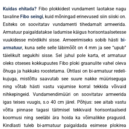
Kuidas ehitada?
Fibo plokkidest vundament laotakse nagu
tavaline
Fibo seingi
, kuid mõningad erinevused siin siiski on.
Esiteks on soovitatav vundamenti tihedamalt armeerida.
Armatuur paigaldatakse ladumise käigus horisontaalsetesse
vuukidesse mördikihi sisse. Armeerimiseks sobib hästi
bi-
armatuur
, kuna selle selle läbimõõt on 4 mm ja see “upub”
täielikult segukihi sisse. Sel juhul pole karta, et armatuur
oleks otseses kokkupuutes Fibo ploki graanulite vahel oleva
õhuga ja hakkaks roostetama. Ühtlasi on bi-armatuur redeli-
kujuga, mistõttu saavutab see suure nakke müüriseguga
ning võtab hästi vastu vajumise korral tekkida võivaid
nihkepingeid. Vundamendimüüri on soovitatav armeerida
igas teises vuugis, s.o 40 cm järel. Põhjus: see aitab vastu
võtta pinnase tagasi täitmisel tekkivaid horisontaalseid
koormusi ning seeläbi ära hoida ka võimalikke pragusid.
Kindlasti tuleb bi-armatuur paigaldada esimese plokirea