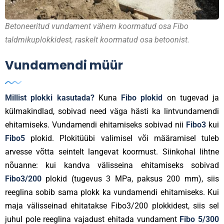
Betoneeritud vundament vähem koormatud osa Fibo
taldmikuplokkidest, raskelt koormatud osa betoonist.
Vundamendi müür
Millist plokki kasutada?
Kuna
Fibo plokid
on tugevad ja
külmakindlad, sobivad need väga hästi ka lintvundamendi
ehitamiseks. Vundamendi ehitamiseks sobivad nii
Fibo3
kui
Fibo5
plokid. Plokitüübi valimisel või määramisel tuleb
arvesse võtta seintelt langevat koormust. Siinkohal lihtne
nõuanne: kui kandva välisseina ehitamiseks sobivad
Fibo3/200
plokid (tugevus 3 MPa, paksus 200 mm), siis
reeglina sobib sama plokk ka vundamendi ehitamiseks. Kui
maja välisseinad ehitatakse Fibo3/200 plokkidest, siis sel
juhul pole reeglina vajadust ehitada vundament
Fibo 5/300