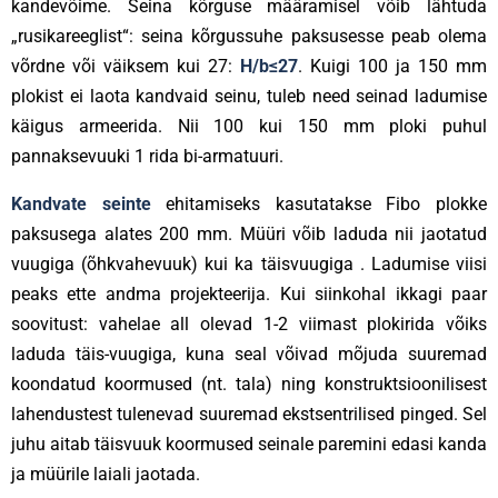
kandevõime. Seina kõrguse määramisel võib lähtuda
„rusikareeglist“: seina kõrgussuhe paksusesse peab olema
võrdne või väiksem kui 27:
H/b≤27
. Kuigi 100 ja 150 mm
plokist ei laota kandvaid seinu, tuleb need seinad ladumise
käigus armeerida. Nii 100 kui 150 mm ploki puhul
pannaksevuuki 1 rida bi-armatuuri.
Kandvate seinte
ehitamiseks kasutatakse Fibo plokke
paksusega alates 200 mm. Müüri võib laduda nii jaotatud
vuugiga (õhkvahevuuk) kui ka täisvuugiga . Ladumise viisi
peaks ette andma projekteerija. Kui siinkohal ikkagi paar
soovitust: vahelae all olevad 1-2 viimast plokirida võiks
laduda täis-vuugiga, kuna seal võivad mõjuda suuremad
koondatud koormused (nt. tala) ning konstruktsioonilisest
lahendustest tulenevad suuremad ekstsentrilised pinged. Sel
juhu aitab täisvuuk koormused seinale paremini edasi kanda
ja müürile laiali jaotada.