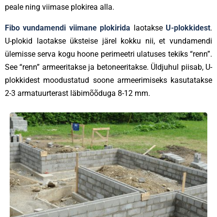
peale ning viimase plokirea alla.
Fibo vundamendi viimane plokirida
laotakse
U-plokkidest
.
U-plokid laotakse üksteise järel kokku nii, et vundamendi
ülemisse serva kogu hoone perimeetri ulatuses tekiks “renn”.
See “renn” armeeritakse ja betoneeritakse. Üldjuhul piisab, U-
plokkidest moodustatud soone armeerimiseks kasutatakse
2-3 armatuurterast läbimõõduga 8-12 mm.