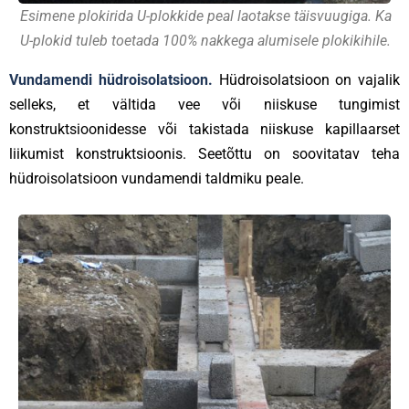
Esimene plokirida U-plokkide peal laotakse täisvuugiga. Ka
U-plokid tuleb toetada 100% nakkega alumisele plokikihile.
Vundamendi hüdroisolatsioon.
Hüdroisolatsioon on vajalik
selleks, et vältida vee või niiskuse tungimist
konstruktsioonidesse või takistada niiskuse kapillaarset
liikumist konstruktsioonis. Seetõttu on soovitatav teha
hüdroisolatsioon vundamendi taldmiku peale.