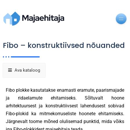
Fibo – konstruktiivsed nõuanded
Ava kataloog
Fibo plokke kasutatakse enamasti eramute, paarismajade
ja ridaelamute ehitamiseks. Sõltuvalt hoone
arhitektuursest ja konstruktiivsest lahendusest sobivad
Fibo-plokid ka mitmekorruseliste hoonete ehitamiseks.
Järgnevalt toome mõned olulisemad punktid, mida võiks
iga Fibo-plokkidest majaehitaja teada.