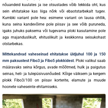
nõuandeid kuulates ja ise otsustades võib tekkida oht, kus
sein ehitatakse kas liiga nõrk või ebaotstarbekalt tugev.
Kumbki variant pole hea: esimene variant on lausa ohtlik,
kuna seina kandevõime pole piisav ja see võib puruneda,
igaks juhuks paksema või tugevama ploki kasutamine pole
aga majanduslikult, ehituslikult ja keskkonna seisukohast
otstarbekas.
Mittekandvad vaheseinad ehitatakse üldjuhul 100 ja 150
mm paksustest Fibo3 ja Fibo5 plokkidest
. Ploki valikul saab
määravaks seina kõrgus, avade mõõtmed, hulk ja paigutus
seinas, heli- ja tulepüsivusnõuded. Kõige väiksem ja kergem
plokk Fibo3/100 on piisav korterite, elamute ja muude
hoonete vaheseinte ehitamiseks.