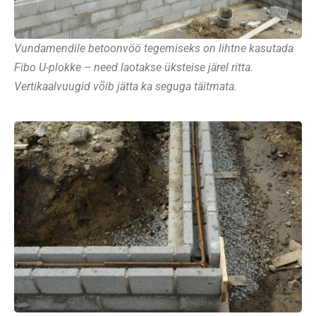
Vundamendile betoonvöö tegemiseks on lihtne kasutada
Fibo U-plokke – need laotakse üksteise järel ritta.
Vertikaalvuugid võib jätta ka seguga täitmata.