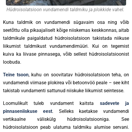
Hüdroisolatsioon vundamendi taldmiku ja plokkide vahel.
Kuna taldmik on vundamendi sügavaim osa ning võib
seetõttu olla pikaajaliselt kõige niiskemas keskkonnas, aitab
taldmikule paigaldatud hüdroisolatsioon takistada niikuse
liikumist taldmikust vundamendimüüri. Kui on tegemist
kuiva ka liivase pinnasega, võib sellest hüdroisolatsioonist
loobuda.
Teine tsoon
, kuhu on soovitatav hüdroisolatsioon teha, on
vundamendi viimase plokirea või betoonvöö peale – see kiht
takistab vundamenti sattunud niiskuke liikumist seintesse.
Loomulikult tuleb vundament kaitsta
sadevete ja
pinnaseniiskuse eest
. Selleks kaetakse vundamendi
vertikaalne väliskülg hüdroisolatsiooniga. See
hüdroisolatsioon peab ulatuma taldmiku alumise servani.