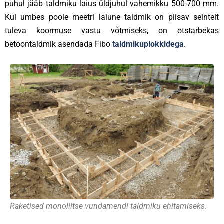
puhul jääb taldmiku laius üldjuhul vahemikku 500-700 mm.
Kui umbes poole meetri laiune taldmik on piisav seintelt
tuleva koormuse vastu võtmiseks, on otstarbekas
betoontaldmik asendada Fibo
taldmikuplokkidega
.
Raketised monoliitse vundamendi taldmiku ehitamiseks.