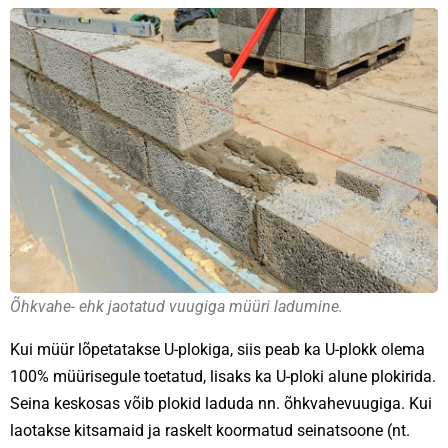
Õhkvahe- ehk jaotatud vuugiga müüri ladumine.
Kui müür lõpetatakse U-plokiga, siis peab ka U-plokk olema
100% müürisegule toetatud, lisaks ka U-ploki alune plokirida.
Seina keskosas võib plokid laduda nn. õhkvahevuugiga. Kui
laotakse kitsamaid ja raskelt koormatud seinatsoone (nt.