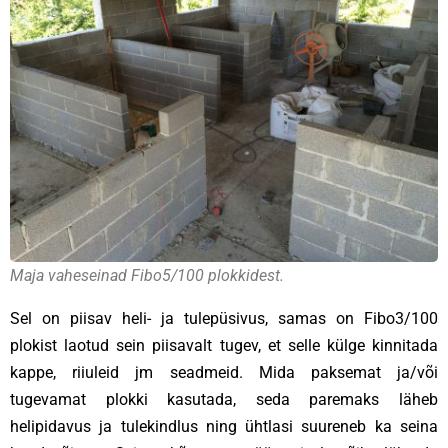
Maja vaheseinad Fibo5/100 plokkidest.
Sel on piisav heli- ja tulepüsivus, samas on Fibo3/100
plokist laotud sein piisavalt tugev, et selle külge kinnitada
kappe, riiuleid jm seadmeid. Mida paksemat ja/või
tugevamat plokki kasutada, seda paremaks läheb
helipidavus ja tulekindlus ning ühtlasi suureneb ka seina