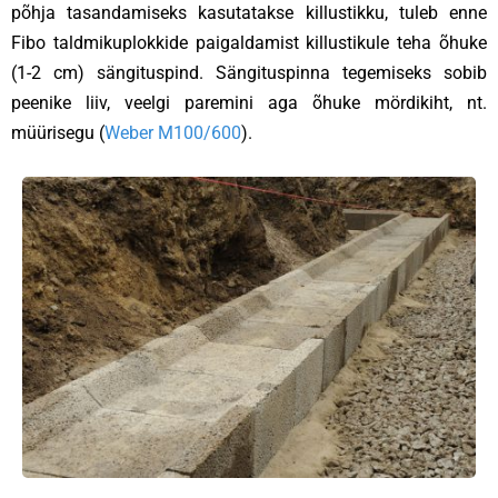
põhja tasandamiseks kasutatakse killustikku, tuleb enne
Fibo taldmikuplokkide paigaldamist killustikule teha õhuke
(1-2 cm) sängituspind. Sängituspinna tegemiseks sobib
peenike liiv, veelgi paremini aga õhuke mördikiht, nt.
müürisegu (
Weber M100/600
).