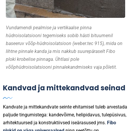
Vundamendi pealmise ja vertikaalse pinna
hüdroisolatsiooni tegemiseks sobib hästi bituumenil
baseeruv võõp-hüdroisolatsioon (weber.tec 915), mida on
lihtne pinnale kanda ja mis nakkub suurepäraselt Fibo
ploki krobelise pinnaga. Ühtlasi pole
võõphüdroisolatsiooni pinnalekandmiseks vaja põletit.
Kandvad ja mittekandvad seinad
Kandvate ja mittekandvate seinte ehitamisel tuleb arvestada
paljude tingumistega: kandevõime, helipidavus, tulepüsivus,
arhitektuursed ja konstruktiivsed iseärasused jms.
Fibo
plokid on väga universaalsed
ning seetõttu on