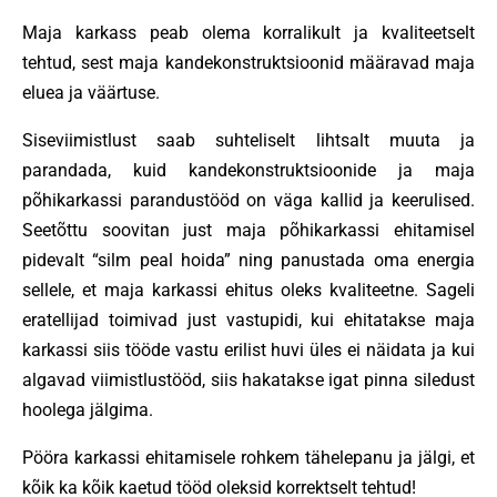
Maja karkass peab olema korralikult ja kvaliteetselt
tehtud, sest maja kandekonstruktsioonid määravad maja
eluea ja väärtuse.
Siseviimistlust saab suhteliselt lihtsalt muuta ja
parandada, kuid kandekonstruktsioonide ja maja
põhikarkassi parandustööd on väga kallid ja keerulised.
Seetõttu soovitan just maja põhikarkassi ehitamisel
pidevalt “silm peal hoida” ning panustada oma energia
sellele, et maja karkassi ehitus oleks kvaliteetne. Sageli
eratellijad toimivad just vastupidi, kui ehitatakse maja
karkassi siis tööde vastu erilist huvi üles ei näidata ja kui
algavad viimistlustööd, siis hakatakse igat pinna siledust
hoolega jälgima.
Pööra karkassi ehitamisele rohkem tähelepanu ja jälgi, et
kõik ka kõik kaetud tööd oleksid korrektselt tehtud!