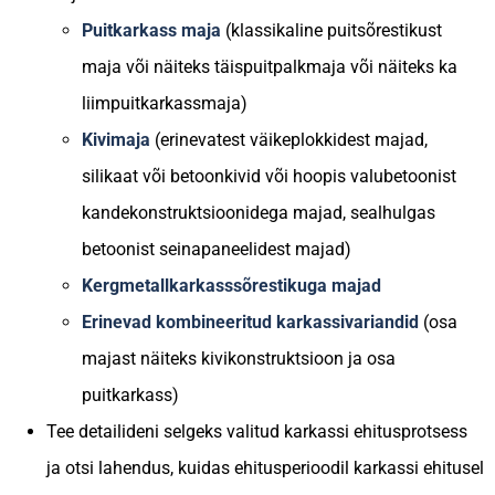
Puitkarkass maja
(klassikaline puitsõrestikust
maja või näiteks täispuitpalkmaja või näiteks ka
liimpuitkarkassmaja)
Kivimaja
(erinevatest väikeplokkidest majad,
silikaat või betoonkivid või hoopis valubetoonist
kandekonstruktsioonidega majad, sealhulgas
betoonist seinapaneelidest majad)
Kergmetallkarkasssõrestikuga majad
Erinevad kombineeritud karkassivariandid
(osa
majast näiteks kivikonstruktsioon ja osa
puitkarkass)
Tee detailideni selgeks valitud karkassi ehitusprotsess
ja otsi lahendus, kuidas ehitusperioodil karkassi ehitusel