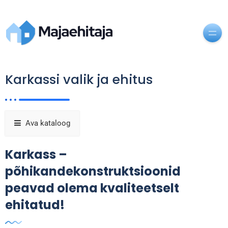
Karkassi valik ja ehitus
Ava kataloog
Karkass –
põhikandekonstruktsioonid
peavad olema kvaliteetselt
ehitatud!