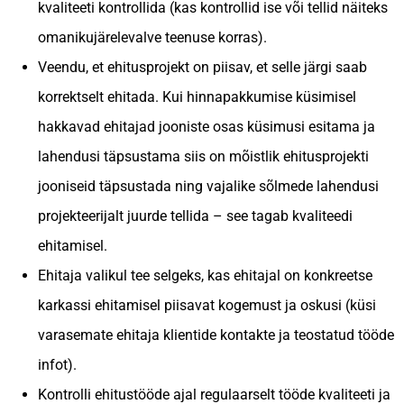
kvaliteeti kontrollida (kas kontrollid ise või tellid näiteks
omanikujärelevalve teenuse korras).
Veendu, et ehitusprojekt on piisav, et selle järgi saab
korrektselt ehitada. Kui hinnapakkumise küsimisel
hakkavad ehitajad jooniste osas küsimusi esitama ja
lahendusi täpsustama siis on mõistlik ehitusprojekti
jooniseid täpsustada ning vajalike sõlmede lahendusi
projekteerijalt juurde tellida – see tagab kvaliteedi
ehitamisel.
Ehitaja valikul tee selgeks, kas ehitajal on konkreetse
karkassi ehitamisel piisavat kogemust ja oskusi (küsi
varasemate ehitaja klientide kontakte ja teostatud tööde
infot).
Kontrolli ehitustööde ajal regulaarselt tööde kvaliteeti ja