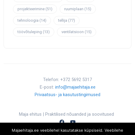
projekteerimine
(51)
ruumiplaan
(15)
tehnoloogia
(14)
tellija
(77)
töövõtuleping
(13)
ventilatsioon
(15)
Telefon: +372 5692 5317
E-post:
info@majaehitaja.ee
Privaatsus- ja kasutustingimused
Maja ehitus | Praktilised nõuanded ja soovitused
Majaehitaja.ee veebilehel kasutatakse küpsiseid. Veebilehe