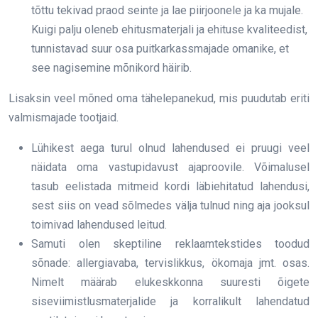
tõttu tekivad praod seinte ja lae piirjoonele ja ka mujale.
Kuigi palju oleneb ehitusmaterjali ja ehituse kvaliteedist,
tunnistavad suur osa puitkarkassmajade omanike, et
see nagisemine mõnikord häirib.
Lisaksin veel mõned oma tähelepanekud, mis puudutab eriti
valmismajade tootjaid.
Lühikest aega turul olnud lahendused ei pruugi veel
näidata oma vastupidavust ajaproovile. Võimalusel
tasub eelistada mitmeid kordi läbiehitatud lahendusi,
sest siis on vead sõlmedes välja tulnud ning aja jooksul
toimivad lahendused leitud.
Samuti olen skeptiline reklaamtekstides toodud
sõnade: allergiavaba, tervislikkus, ökomaja jmt. osas.
Nimelt määrab elukeskkonna suuresti õigete
siseviimistlusmaterjalide ja korralikult lahendatud