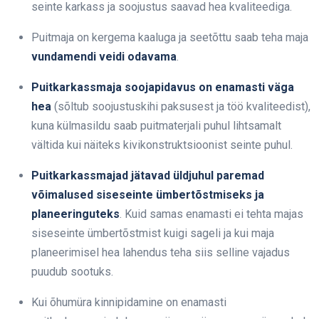
seinte karkass ja soojustus saavad hea kvaliteediga.
Puitmaja on kergema kaaluga ja seetõttu saab teha maja
vundamendi veidi odavama
.
Puitkarkassmaja soojapidavus on enamasti väga
hea
(sõltub soojustuskihi paksusest ja töö kvaliteedist),
kuna külmasildu saab puitmaterjali puhul lihtsamalt
vältida kui näiteks kivikonstruktsioonist seinte puhul.
Puitkarkassmajad jätavad üldjuhul paremad
võimalused siseseinte ümbertõstmiseks ja
planeeringuteks
. Kuid samas enamasti ei tehta majas
siseseinte ümbertõstmist kuigi sageli ja kui maja
planeerimisel hea lahendus teha siis selline vajadus
puudub sootuks.
Kui õhumüra kinnipidamine on enamasti