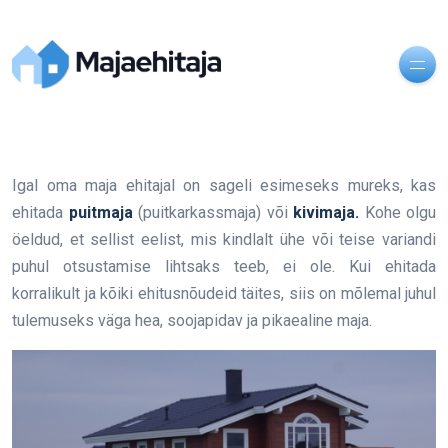
Igal oma maja ehitajal on sageli esimeseks mureks, kas
ehitada
puitmaja
(puitkarkassmaja) või
kivimaja.
Kohe olgu
öeldud, et sellist eelist, mis kindlalt ühe või teise variandi
puhul otsustamise lihtsaks teeb, ei ole. Kui ehitada
korralikult ja kõiki ehitusnõudeid täites, siis on mõlemal juhul
tulemuseks väga hea, soojapidav ja pikaealine maja.