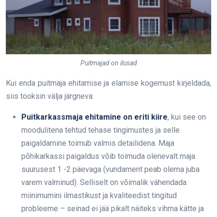
Puitmajad on ilusad
Kui enda puitmaja ehitamise ja elamise kogemust kirjeldada,
siis tooksin välja järgneva:
Puitkarkassmaja ehitamine on eriti kiire
, kui see on
moodulitena tehtud tehase tingimustes ja selle
paigaldamine toimub valmis detailidena. Maja
põhikarkassi paigaldus võib toimuda olenevalt maja
suurusest 1 -2 päevaga (vundament peab olema juba
varem valminud). Selliselt on võimalik vähendada
miinimumini ilmastikust ja kvaliteedist tingitud
probleeme – seinad ei jää pikalt näiteks vihma kätte ja