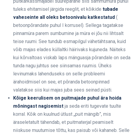
puitkarkassmajadel suurepärane siis sammumüra puhul
tuleks ehitamisel järgida reeglit, et kõikide
tubade
vaheseinte all oleks betoonivalu katkestatud
(
betoonpõrandate puhul I korrusel). Sellega tagatakse
pinnamüra parem sumbumine ja müra ei jõu nii lihtsalt
teise ruumi. See tundub esmapilgul vähetähtsana, kuid
võib majas elades küllaltki häirivaks kujuneda. Näiteks
kui kõrvaltoas viskab laps mänguasja põrandale on seda
tunda nagu juhtus see siinsamas ruumis. Üheks
levinumaks lahenduseks on selle probleemi
ärahoidmisel on see, et põranda betoonpinnad
valatakse siis kui majas juba sees seinad püsti.
Kõige keerulisem on puitmajade puhul ära hoida
mõningast nagisemist
ja seda eriti tugevate tuulte
korral. Kõik on kuulnud ütlust „puit mängib”, mis
äraseletatult tähendab, et puitmaterjal peamiselt
niiskuse muutumise tõttu, kas paisub või kahaneb. Selle