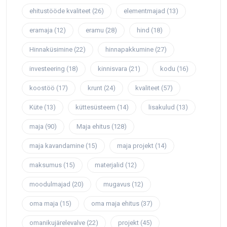
ehitustööde kvaliteet
(26)
elementmajad
(13)
eramaja
(12)
eramu
(28)
hind
(18)
Hinnaküsimine
(22)
hinnapakkumine
(27)
investeering
(18)
kinnisvara
(21)
kodu
(16)
koostöö
(17)
krunt
(24)
kvaliteet
(57)
Küte
(13)
küttesüsteem
(14)
lisakulud
(13)
maja
(90)
Maja ehitus
(128)
maja kavandamine
(15)
maja projekt
(14)
maksumus
(15)
materjalid
(12)
moodulmajad
(20)
mugavus
(12)
oma maja
(15)
oma maja ehitus
(37)
omanikujärelevalve
(22)
projekt
(45)