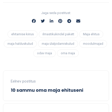
Jaga seda postitust:
ehitamise kiirus
ilmastikukindel pakett
Maja ehitus
maja halduskulud
maja ülalpidamiskulud
moodulmajad
odav maja
oma maja
Eelnev postitus
10 sammu oma maja ehituseni