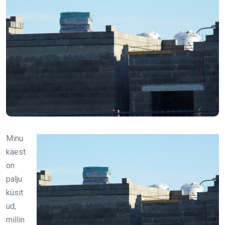
Minu
käest
on
palju
küsit
ud,
millin