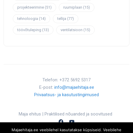
projekteerimine
(51)
ruumiplaan
(15)
tehnoloogia
(14)
tellija
(77)
töövõtuleping
(13)
ventilatsioon
(15)
Telefon: +372 5692 5317
E-post:
info@majaehitaja.ee
Privaatsus- ja kasutustingimused
Maja ehitus | Praktilised nõuanded ja soovitused
Majaehitaja.ee veebilehel kasutatakse küpsiseid. Veebilehe