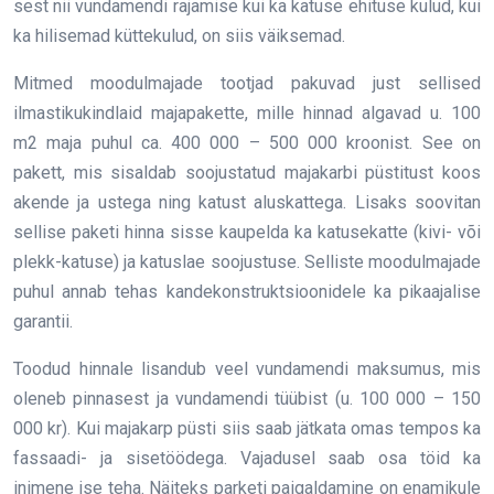
sest nii vundamendi rajamise kui ka katuse ehituse kulud, kui
ka hilisemad küttekulud, on siis väiksemad.
Mitmed moodulmajade tootjad pakuvad just sellised
ilmastikukindlaid majapakette, mille hinnad algavad u. 100
m2 maja puhul ca. 400 000 – 500 000 kroonist. See on
pakett, mis sisaldab soojustatud majakarbi püstitust koos
akende ja ustega ning katust aluskattega. Lisaks soovitan
sellise paketi hinna sisse kaupelda ka katusekatte (kivi- või
plekk-katuse) ja katuslae soojustuse. Selliste moodulmajade
puhul annab tehas kandekonstruktsioonidele ka pikaajalise
garantii.
Toodud hinnale lisandub veel vundamendi maksumus, mis
oleneb pinnasest ja vundamendi tüübist (u. 100 000 – 150
000 kr). Kui majakarp püsti siis saab jätkata omas tempos ka
fassaadi- ja sisetöödega. Vajadusel saab osa töid ka
inimene ise teha. Näiteks parketi paigaldamine on enamikule