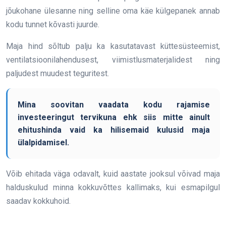
jõukohane ülesanne ning selline oma käe külgepanek annab
kodu tunnet kõvasti juurde.
Maja hind sõltub palju ka kasutatavast küttesüsteemist,
ventilatsioonilahendusest, viimistlusmaterjalidest ning
paljudest muudest teguritest.
Mina soovitan vaadata kodu rajamise
investeeringut tervikuna ehk siis mitte ainult
ehitushinda vaid ka hilisemaid kulusid maja
ülalpidamisel.
Võib ehitada väga odavalt, kuid aastate jooksul võivad maja
halduskulud minna kokkuvõttes kallimaks, kui esmapilgul
saadav kokkuhoid.