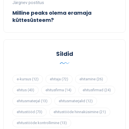
Järgnev postitus
Milline peaks olema eramaja
küttesüsteem?
Sildid
e-kursus
(12)
ehitaja
(72)
ehitamine
(26)
ehitus
(43)
ehitusfirma
(14)
ehitusfirmad
(24)
ehitusmaterjal
(13)
ehitusmaterjalid
(12)
ehitustööd
(73)
ehitustööde hinnaküsimine
(21)
ehitustööde kontrollimine
(13)