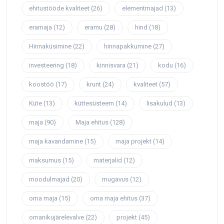
ehitustööde kvaliteet
(26)
elementmajad
(13)
eramaja
(12)
eramu
(28)
hind
(18)
Hinnaküsimine
(22)
hinnapakkumine
(27)
investeering
(18)
kinnisvara
(21)
kodu
(16)
koostöö
(17)
krunt
(24)
kvaliteet
(57)
Küte
(13)
küttesüsteem
(14)
lisakulud
(13)
maja
(90)
Maja ehitus
(128)
maja kavandamine
(15)
maja projekt
(14)
maksumus
(15)
materjalid
(12)
moodulmajad
(20)
mugavus
(12)
oma maja
(15)
oma maja ehitus
(37)
omanikujärelevalve
(22)
projekt
(45)