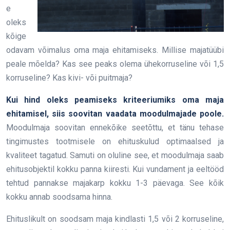
e
oleks
kõige
odavam võimalus oma maja ehitamiseks. Millise majatüübi
peale mõelda? Kas see peaks olema ühekorruseline või 1,5
korruseline? Kas kivi- või puitmaja?
Kui hind oleks peamiseks kriteeriumiks oma maja
ehitamisel, siis soovitan vaadata moodulmajade poole.
Moodulmaja soovitan ennekõike seetõttu, et tänu tehase
tingimustes tootmisele on ehituskulud optimaalsed ja
kvaliteet tagatud. Samuti on oluline see, et moodulmaja saab
ehitusobjektil kokku panna kiiresti. Kui vundament ja eeltööd
tehtud pannakse majakarp kokku 1-3 päevaga. See kõik
kokku annab soodsama hinna.
Ehituslikult on soodsam maja kindlasti 1,5 või 2 korruseline,