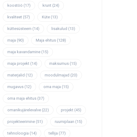
koostöö
(17)
krunt
(24)
kvaliteet
(57)
Küte
(13)
küttesüsteem
(14)
lisakulud
(13)
maja
(90)
Maja ehitus
(128)
maja kavandamine
(15)
maja projekt
(14)
maksumus
(15)
materjalid
(12)
moodulmajad
(20)
mugavus
(12)
oma maja
(15)
oma maja ehitus
(37)
omanikujärelevalve
(22)
projekt
(45)
projekteerimine
(51)
ruumiplaan
(15)
tehnoloogia
(14)
tellija
(77)