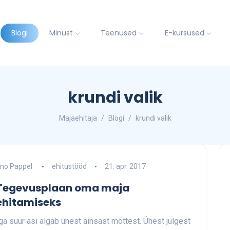
Blogi
Minust
Teenused
E-kursused
krundi valik
Majaehitaja
Blogi
krundi valik
no Pappel
ehitustööd
21. apr. 2017
Tegevusplaan oma maja
ehitamiseks
ga suur asi algab ühest ainsast mõttest. Ühest julgest