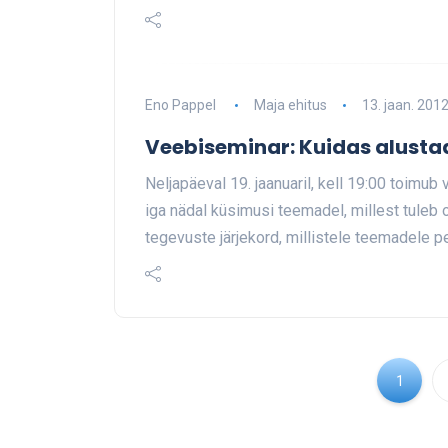
Eno Pappel
Maja ehitus
13. jaan. 201
Veebiseminar: Kuidas alusta
Neljapäeval 19. jaanuaril, kell 19:00 toimu
iga nädal küsimusi teemadel, millest tuleb 
tegevuste järjekord, millistele teemadele 
1