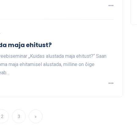
2
da maja ehitust?
b veebiseminar „Kuidas alustada maja ehitust?“ Saan
oma maja ehitamisel alustada, milline on õige
peab…
2
3
»