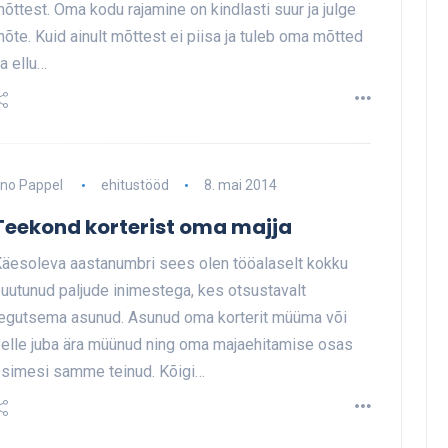
õttest. Oma kodu rajamine on kindlasti suur ja julge
õte. Kuid ainult mõttest ei piisa ja tuleb oma mõtted
a ellu…
no Pappel
ehitustööd
8. mai 2014
Teekond korterist oma majja
äesoleva aastanumbri sees olen tööalaselt kokku
uutunud paljude inimestega, kes otsustavalt
egutsema asunud. Asunud oma korterit müüma või
elle juba ära müünud ning oma majaehitamise osas
simesi samme teinud. Kõigi…