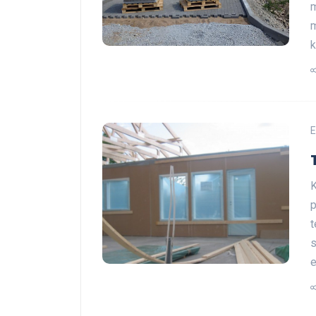
m
m
k
E
K
p
t
s
e