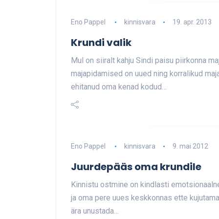
Eno Pappel
kinnisvara
19. apr. 2013
Krundi valik
Mul on siiralt kahju Sindi paisu piirkonna m
majapidamised on uued ning korralikud maja
ehitanud oma kenad kodud…
Eno Pappel
kinnisvara
9. mai 2012
Juurdepääs oma krundile
Kinnistu ostmine on kindlasti emotsionaalne
ja oma pere uues keskkonnas ette kujutama j
ära unustada…