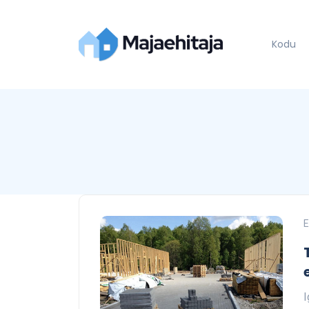
Kodu
E
I