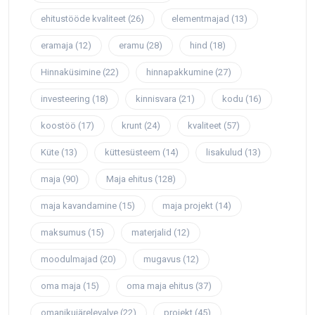
ehitustööde kvaliteet
(26)
elementmajad
(13)
eramaja
(12)
eramu
(28)
hind
(18)
Hinnaküsimine
(22)
hinnapakkumine
(27)
investeering
(18)
kinnisvara
(21)
kodu
(16)
koostöö
(17)
krunt
(24)
kvaliteet
(57)
Küte
(13)
küttesüsteem
(14)
lisakulud
(13)
maja
(90)
Maja ehitus
(128)
maja kavandamine
(15)
maja projekt
(14)
maksumus
(15)
materjalid
(12)
moodulmajad
(20)
mugavus
(12)
oma maja
(15)
oma maja ehitus
(37)
omanikujärelevalve
(22)
projekt
(45)