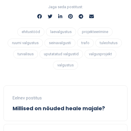
Jaga seda postitust:
ehitustööd
laevalgustus
projekteerimine
ruumi valgustus
seinavalgusti
trafo
tuleohutus
turvalisus
uputatatud valgustid
valgusprojekt
valgustus
Eelnev postitus
Millised on nõuded heale majale?