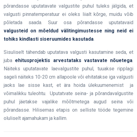
põrandasse uputatavate valgustite puhul tuleks jälgida, et
valgusti pinnatemperatuur ei oleks liialt kõrge, muidu võib
põletada saada. Suur osa põrandasse uputatavaid
valgusteid on mõeldud välitingimustesse ning neid ei
tohiks kindlasti siseruumides kasutada
.
Sisuliselt tähendab uputatava valgusti kasutamine seda, et
juba
ehitusprojektis arvestataks vastavate nõuetega
.
Näiteks uputatavate laevalgustite puhul, tuuakse ripplagi
sageli näiteks 10-20 cm allapoole või ehitatakse iga valgusti
jaoks lae sisse kast, et ära hoida ülekuumenemist ja
võimalikku tuleohtu. Uputatvate seina- ja põrandavalgustite
puhul jäetakse vajalike mõõtmetega augud seina või
põrandasse. Hilisemas etapis on selliste tööde tegemine
oluliselt ajamahukam ja kallim.