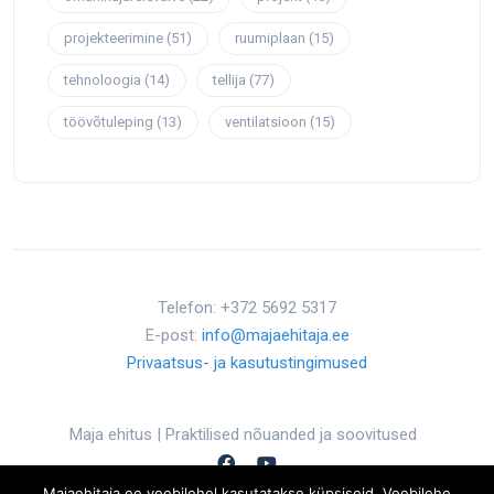
projekteerimine
(51)
ruumiplaan
(15)
tehnoloogia
(14)
tellija
(77)
töövõtuleping
(13)
ventilatsioon
(15)
Telefon: +372 5692 5317
E-post:
info@majaehitaja.ee
Privaatsus- ja kasutustingimused
Maja ehitus | Praktilised nõuanded ja soovitused
Majaehitaja.ee veebilehel kasutatakse küpsiseid. Veebilehe