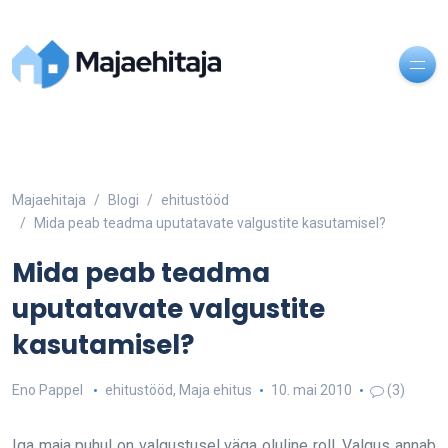
Majaehitaja
Blogi
ehitustööd
Mida peab teadma uputatavate valgustite kasutamisel?
Mida peab teadma
uputatavate valgustite
kasutamisel?
Eno Pappel
ehitustööd
,
Maja ehitus
10. mai 2010
(3)
Iga maja puhul on valgustusel väga oluline roll. Valgus annab