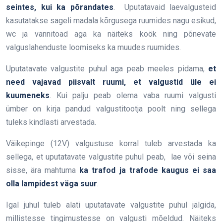
seintes, kui ka põrandates
. Uputatavaid laevalgusteid
kasutatakse sageli madala kõrgusega ruumides nagu esikud,
wc ja vannitoad aga ka näiteks köök ning põnevate
valguslahenduste loomiseks ka muudes ruumides.
Uputatavate valgustite puhul aga peab meeles pidama,
et
need vajavad piisvalt ruumi, et valgustid üle ei
kuumeneks
. Kui palju peab olema vaba ruumi valgusti
ümber on kirja pandud valgustitootja poolt ning sellega
tuleks kindlasti arvestada.
Väikepinge (12V) valgustuse korral tuleb arvestada ka
sellega, et uputatavate valgustite puhul peab, lae või seina
sisse, ära mahtuma
ka trafod ja trafode kaugus ei saa
olla lampidest väga suur
.
Igal juhul tuleb alati uputatavate valgustite puhul jälgida,
millistesse tingimustesse on valgusti mõeldud. Näiteks