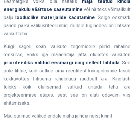
Eesmärgiks võiks olla näiteks
maja teatud kindla
energiakulu väärtuse saavutamine
või näiteks võimalikult
palju
looduslike materjalide kasutamine
. Selge eesmärk
paneb paika valikukriteeriumid, millele tuginedes on lihtsam
valikut teha.
Kuigi sageli seab valikute tegemisele piirid rahaline
ressurss, võiks iga majaehitaja jätta olulistes valikutes
prioriteediks valitud eesmärgi ning sellest lähtuda
. See
pole lihtne, kuid selline oma reeglitest kinnipidamine tasub
kokkuvõttes hilisema rahuloluga raudselt ära. Kindlasti
tuleks kõik olulisemad valikud üritada teha ära
projekteerimise etapis, sest see on alati odavaim viis
ehitamiseks.
Müü parimad valikud endale maha ja hoia neist kinni!