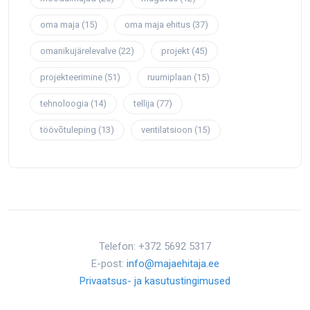
oma maja
(15)
oma maja ehitus
(37)
omanikujärelevalve
(22)
projekt
(45)
projekteerimine
(51)
ruumiplaan
(15)
tehnoloogia
(14)
tellija
(77)
töövõtuleping
(13)
ventilatsioon
(15)
Telefon: +372 5692 5317
E-post:
info@majaehitaja.ee
Privaatsus- ja kasutustingimused