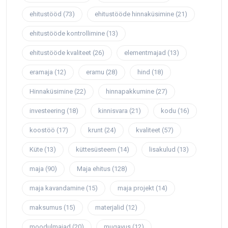
ehitustööd
(73)
ehitustööde hinnaküsimine
(21)
ehitustööde kontrollimine
(13)
ehitustööde kvaliteet
(26)
elementmajad
(13)
eramaja
(12)
eramu
(28)
hind
(18)
Hinnaküsimine
(22)
hinnapakkumine
(27)
investeering
(18)
kinnisvara
(21)
kodu
(16)
koostöö
(17)
krunt
(24)
kvaliteet
(57)
Küte
(13)
küttesüsteem
(14)
lisakulud
(13)
maja
(90)
Maja ehitus
(128)
maja kavandamine
(15)
maja projekt
(14)
maksumus
(15)
materjalid
(12)
moodulmajad
(20)
mugavus
(12)