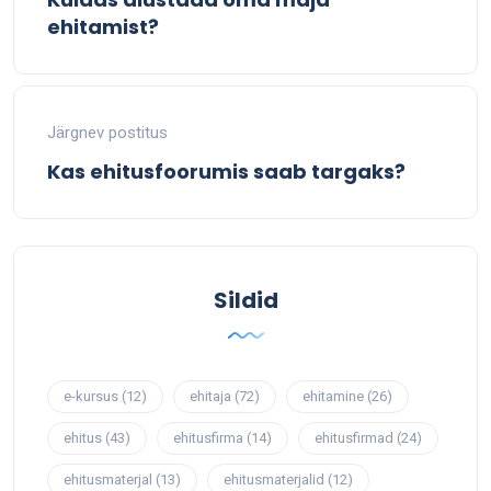
ehitamist?
Järgnev postitus
Kas ehitusfoorumis saab targaks?
Sildid
e-kursus
(12)
ehitaja
(72)
ehitamine
(26)
ehitus
(43)
ehitusfirma
(14)
ehitusfirmad
(24)
ehitusmaterjal
(13)
ehitusmaterjalid
(12)