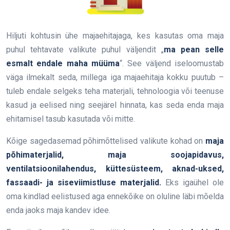
Hiljuti kohtusin ühe majaehitajaga, kes kasutas oma maja
puhul tehtavate valikute puhul väljendit „
ma pean selle
esmalt endale maha müüma
“. See väljend iseloomustab
väga ilmekalt seda, millega iga majaehitaja kokku puutub –
tuleb endale selgeks teha materjali, tehnoloogia või teenuse
kasud ja eelised ning seejärel hinnata, kas seda enda maja
ehitamisel tasub kasutada või mitte.
Kõige sagedasemad põhimõttelised valikute kohad on
maja
põhimaterjalid, maja soojapidavus,
ventilatsioonilahendus, küttesüsteem, aknad-uksed,
fassaadi- ja siseviimistluse materjalid.
Eks igaühel ole
oma kindlad eelistused aga ennekõike on oluline läbi mõelda
enda jaoks maja kandev idee.