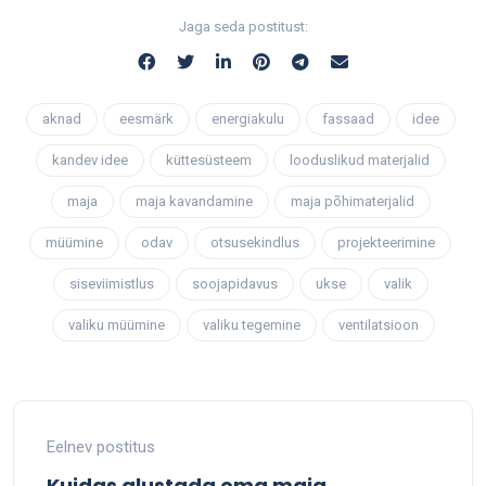
Jaga seda postitust:
aknad
eesmärk
energiakulu
fassaad
idee
kandev idee
küttesüsteem
looduslikud materjalid
maja
maja kavandamine
maja põhimaterjalid
müümine
odav
otsusekindlus
projekteerimine
siseviimistlus
soojapidavus
ukse
valik
valiku müümine
valiku tegemine
ventilatsioon
Eelnev postitus
Kuidas alustada oma maja