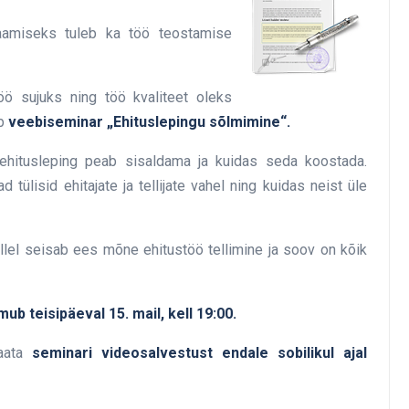
aamiseks tuleb ka töö teostamise
töö sujuks ning töö kvaliteet oleks
b
veebiseminar „Ehituslepingu sõlmimine“.
hitusleping peab sisaldama ja kuidas seda koostada.
tülisid ehitajate ja tellijate vahel ning kuidas neist üle
llel seisab ees mõne ehitustöö tellimine ja soov on kõik
b teisipäeval 15. mail, kell 19:00.
aata
seminari videosalvestust endale sobilikul ajal