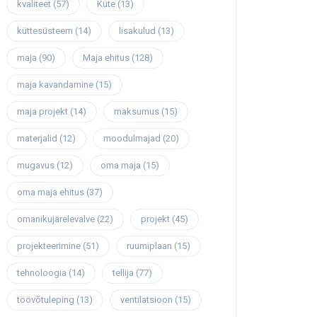
kvaliteet
(57)
Küte
(13)
küttesüsteem
(14)
lisakulud
(13)
maja
(90)
Maja ehitus
(128)
maja kavandamine
(15)
maja projekt
(14)
maksumus
(15)
materjalid
(12)
moodulmajad
(20)
mugavus
(12)
oma maja
(15)
oma maja ehitus
(37)
omanikujärelevalve
(22)
projekt
(45)
projekteerimine
(51)
ruumiplaan
(15)
tehnoloogia
(14)
tellija
(77)
töövõtuleping
(13)
ventilatsioon
(15)