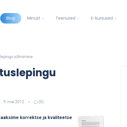
Blogi
Minust
Teenused
E-kursused
slepingu sõlmimine
ituslepingu
9. mai 2012
(0)
saaksime korrektse ja kvaliteetse