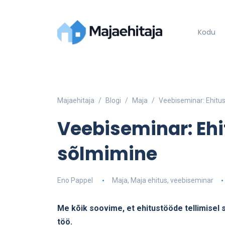
Kodu
Majaehitaja
Blogi
Maja
Veebiseminar: Ehitu
Veebiseminar: Eh
sõlmimine
Eno Pappel
Maja
,
Maja ehitus
,
veebiseminar
Me kõik soovime, et ehitustööde tellimisel 
töö.