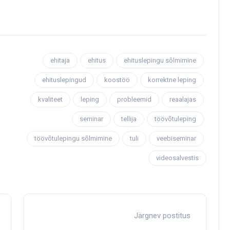
ehitaja
ehitus
ehituslepingu sõlmimine
ehituslepingud
koostöö
korrektne leping
kvaliteet
leping
probleemid
reaalajas
seminar
tellija
töövõtuleping
töövõtulepingu sõlmimine
tuli
veebiseminar
videosalvestis
Järgnev postitus