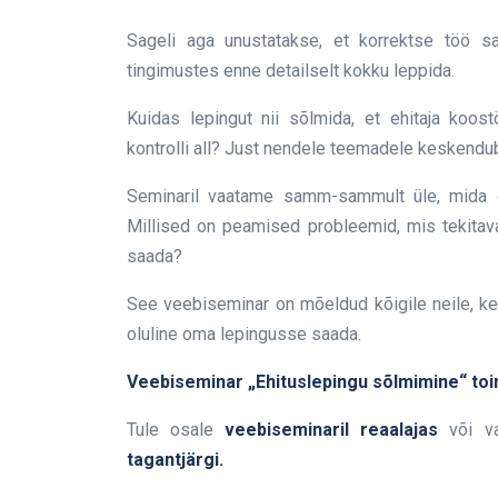
Sageli aga unustatakse, et korrektse töö s
tingimustes enne detailselt kokku leppida.
Kuidas lepingut nii sõlmida, et ehitaja koos
kontrolli all? Just nendele teemadele keskendu
Seminaril vaatame samm-sammult üle, mida e
Millised on peamised probleemid, mis tekitavad 
saada?
See veebiseminar on mõeldud kõigile neile, ke
oluline oma lepingusse saada.
Veebiseminar „Ehituslepingu sõlmimine“ toimu
Tule osale
veebiseminaril reaalajas
või v
tagantjärgi.