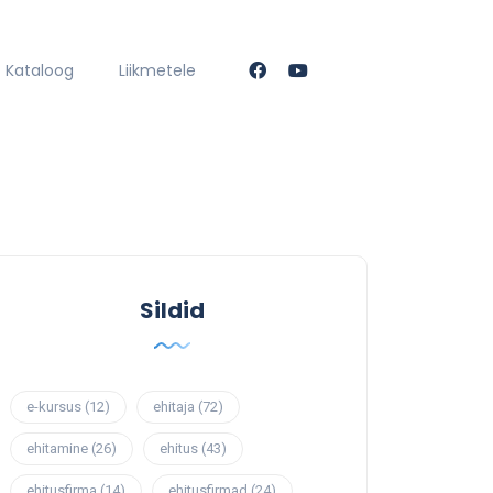
Kataloog
Liikmetele
Sildid
e-kursus
(12)
ehitaja
(72)
ehitamine
(26)
ehitus
(43)
ehitusfirma
(14)
ehitusfirmad
(24)