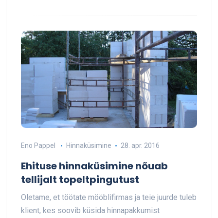
Eno Pappel
Hinnaküsimine
28. apr. 2016
Ehituse hinnaküsimine nõuab
tellijalt topeltpingutust
Oletame, et töötate mööblifirmas ja teie juurde tuleb
klient, kes soovib küsida hinnapakkumist