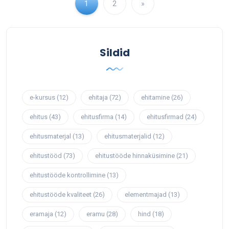
1
2
»
Sildid
e-kursus
(12)
ehitaja
(72)
ehitamine
(26)
ehitus
(43)
ehitusfirma
(14)
ehitusfirmad
(24)
ehitusmaterjal
(13)
ehitusmaterjalid
(12)
ehitustööd
(73)
ehitustööde hinnaküsimine
(21)
ehitustööde kontrollimine
(13)
ehitustööde kvaliteet
(26)
elementmajad
(13)
eramaja
(12)
eramu
(28)
hind
(18)