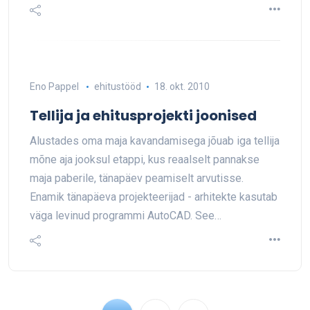
Eno Pappel
ehitustööd
18. okt. 2010
Tellija ja ehitusprojekti joonised
Alustades oma maja kavandamisega jõuab iga tellija
mõne aja jooksul etappi, kus reaalselt pannakse
maja paberile, tänapäev peamiselt arvutisse.
Enamik tänapäeva projekteerijad - arhitekte kasutab
väga levinud programmi AutoCAD. See…