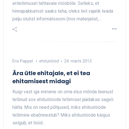
eritellimusel tehtavale mööblile. Selleks, et
hinnapakkumist saaks teha, oleks teil vajalik teada
palju olulist informatsiooni (mis materjalist,…
Eno Pappel
ehitustööd
24. märts 2013
Ära ütle ehitajale, et ei tea
ehitamisest midagi
Kuigi vast iga inimene on oma elus mõnda teenust
tellinud siis ehitustööde tellimisel jäädakse sageli
hätta. Mis on need põhjused, miks ehitustööde
tellimine ebaõnnestub? Miks ehitustööde käigus
selgub, et tööd…