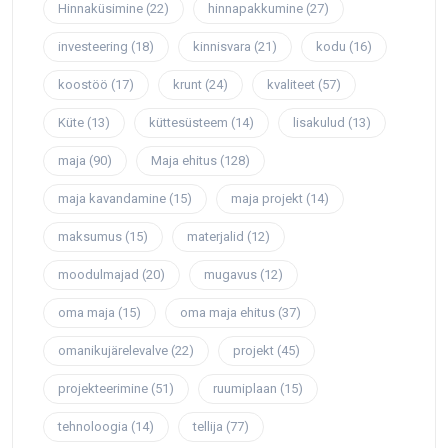
Hinnaküsimine
(22)
hinnapakkumine
(27)
investeering
(18)
kinnisvara
(21)
kodu
(16)
koostöö
(17)
krunt
(24)
kvaliteet
(57)
Küte
(13)
küttesüsteem
(14)
lisakulud
(13)
maja
(90)
Maja ehitus
(128)
maja kavandamine
(15)
maja projekt
(14)
maksumus
(15)
materjalid
(12)
moodulmajad
(20)
mugavus
(12)
oma maja
(15)
oma maja ehitus
(37)
omanikujärelevalve
(22)
projekt
(45)
projekteerimine
(51)
ruumiplaan
(15)
tehnoloogia
(14)
tellija
(77)