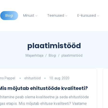
Blogi
Minust
Teenused
E-kursused
plaatimistööd
Majaehitaja
Blogi
plaatimistööd
no Pappel
ehitustööd
10. aug. 2020
Mis mõjutab ehitustööde kvaliteeti?
hitamine peab olema kvaliteetne ja seda ehitustööde
gas etapis. Mis mõjutab ehituse kvaliteeti? Vaatame