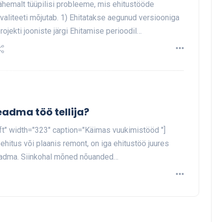
ähemalt tüüpilisi probleeme, mis ehitustööde
valiteeti mõjutab. 1) Ehitatakse aegunud versiooniga
rojekti jooniste järgi Ehitamise perioodil…
adma töö tellija?
eft" width="323" caption="Käimas vuukimistööd "]
ehitus või plaanis remont, on iga ehitustöö juures
 teadma. Siinkohal mõned nõuanded…