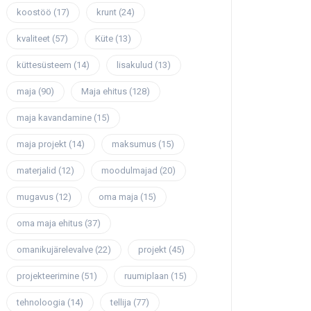
koostöö
(17)
krunt
(24)
kvaliteet
(57)
Küte
(13)
küttesüsteem
(14)
lisakulud
(13)
maja
(90)
Maja ehitus
(128)
maja kavandamine
(15)
maja projekt
(14)
maksumus
(15)
materjalid
(12)
moodulmajad
(20)
mugavus
(12)
oma maja
(15)
oma maja ehitus
(37)
omanikujärelevalve
(22)
projekt
(45)
projekteerimine
(51)
ruumiplaan
(15)
tehnoloogia
(14)
tellija
(77)