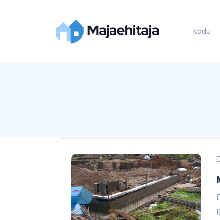
Kodu
E
E
i