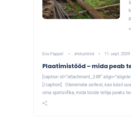
l
k
p
Eno Pappel
ehitustööd
11. sept. 2009
Plaatimistööd – mida peab te
[caption id="attachment_248" align="alignl
[/caption] Olenemata sellest, kas käsil uus
oma spetsiifika, mida tööde tellija peaks