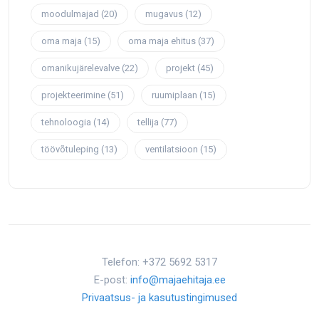
moodulmajad
(20)
mugavus
(12)
oma maja
(15)
oma maja ehitus
(37)
omanikujärelevalve
(22)
projekt
(45)
projekteerimine
(51)
ruumiplaan
(15)
tehnoloogia
(14)
tellija
(77)
töövõtuleping
(13)
ventilatsioon
(15)
Telefon: +372 5692 5317
E-post:
info@majaehitaja.ee
Privaatsus- ja kasutustingimused