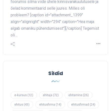
foorumis silma viide ühele kinnisvarakuulutusele ja
õelad kommentaarid selle juures. Milles oli
probleem? [caption id="attachment_1399"
align="alignright" width="294" caption="Hea maja
algab omaniku pühendumisest"][/caption] Tegemist
oli…
Sildid
e-kursus
(12)
ehitaja
(72)
ehitamine
(26)
ehitus
(43)
ehitusfirma
(14)
ehitusfirmad
(24)