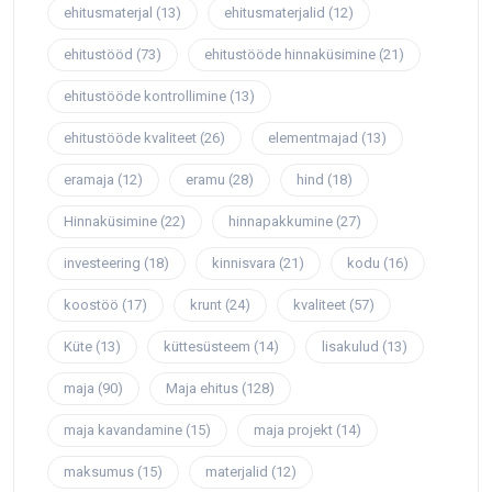
ehitusmaterjal
(13)
ehitusmaterjalid
(12)
ehitustööd
(73)
ehitustööde hinnaküsimine
(21)
ehitustööde kontrollimine
(13)
ehitustööde kvaliteet
(26)
elementmajad
(13)
eramaja
(12)
eramu
(28)
hind
(18)
Hinnaküsimine
(22)
hinnapakkumine
(27)
investeering
(18)
kinnisvara
(21)
kodu
(16)
koostöö
(17)
krunt
(24)
kvaliteet
(57)
Küte
(13)
küttesüsteem
(14)
lisakulud
(13)
maja
(90)
Maja ehitus
(128)
maja kavandamine
(15)
maja projekt
(14)
maksumus
(15)
materjalid
(12)