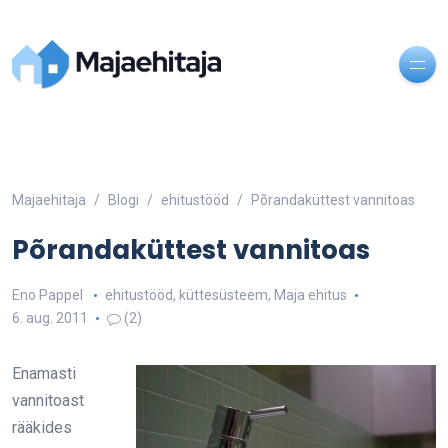
Majaehitaja
Blogi
ehitustööd
Põrandaküttest vannitoas
Põrandaküttest vannitoas
Eno Pappel
ehitustööd
,
küttesüsteem
,
Maja ehitus
6. aug. 2011
(2)
Enamasti
vannitoast
rääkides