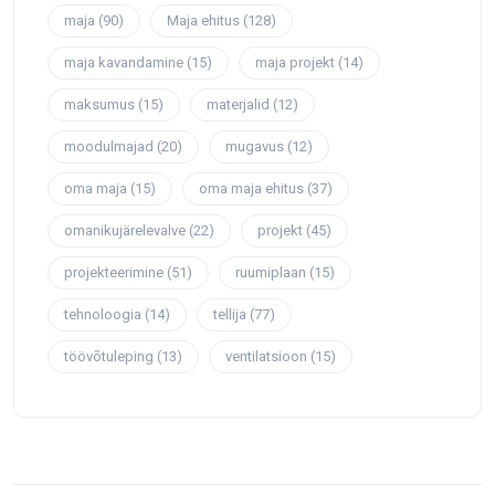
maja
(90)
Maja ehitus
(128)
maja kavandamine
(15)
maja projekt
(14)
maksumus
(15)
materjalid
(12)
moodulmajad
(20)
mugavus
(12)
oma maja
(15)
oma maja ehitus
(37)
omanikujärelevalve
(22)
projekt
(45)
projekteerimine
(51)
ruumiplaan
(15)
tehnoloogia
(14)
tellija
(77)
töövõtuleping
(13)
ventilatsioon
(15)