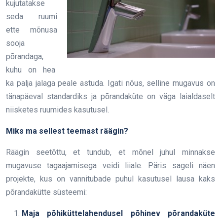
kujutatakse
seda ruumi
ette mõnusa
sooja
põrandaga,
kuhu on hea
ka palja jalaga peale astuda. Igati nõus, selline mugavus on
tänapäeval standardiks ja põrandaküte on väga laialdaselt
niisketes ruumides kasutusel.
Miks ma sellest teemast räägin?
Räägin seetõttu, et tundub, et mõnel juhul minnakse
mugavuse tagaajamisega veidi liiale. Päris sageli näen
projekte, kus on vannitubade puhul kasutusel lausa kaks
põrandakütte süsteemi:
Maja põhiküttelahendusel põhinev põrandaküte