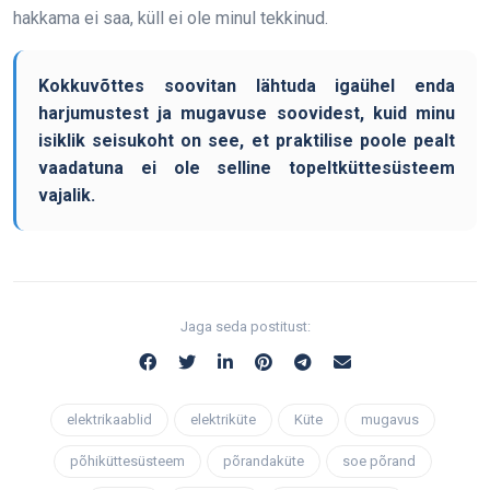
hakkama ei saa, küll ei ole minul tekkinud.
Kokkuvõttes soovitan lähtuda igaühel enda
harjumustest ja mugavuse soovidest, kuid minu
isiklik seisukoht on see, et praktilise poole pealt
vaadatuna ei ole selline topeltküttesüsteem
vajalik.
Jaga seda postitust:
elektrikaablid
elektriküte
Küte
mugavus
põhiküttesüsteem
põrandaküte
soe põrand