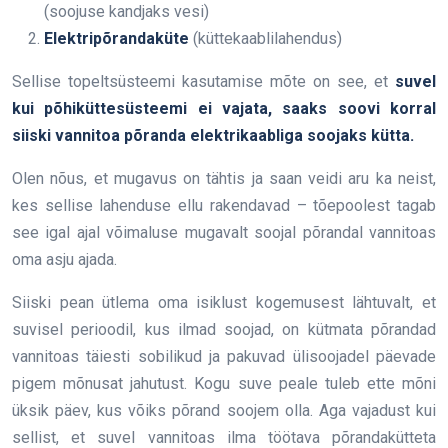
(soojuse kandjaks vesi)
Elektripõrandaküte
(küttekaablilahendus)
Sellise topeltsüsteemi kasutamise mõte on see, et
suvel
kui põhiküttesüsteemi ei vajata, saaks soovi korral
siiski vannitoa põranda elektrikaabliga soojaks kütta.
Olen nõus, et mugavus on tähtis ja saan veidi aru ka neist,
kes sellise lahenduse ellu rakendavad – tõepoolest tagab
see igal ajal võimaluse mugavalt soojal põrandal vannitoas
oma asju ajada.
Siiski pean ütlema oma isiklust kogemusest lähtuvalt, et
suvisel perioodil, kus ilmad soojad, on kütmata põrandad
vannitoas täiesti sobilikud ja pakuvad ülisoojadel päevade
pigem mõnusat jahutust. Kogu suve peale tuleb ette mõni
üksik päev, kus võiks põrand soojem olla. Aga vajadust kui
sellist, et suvel vannitoas ilma töötava põrandakütteta