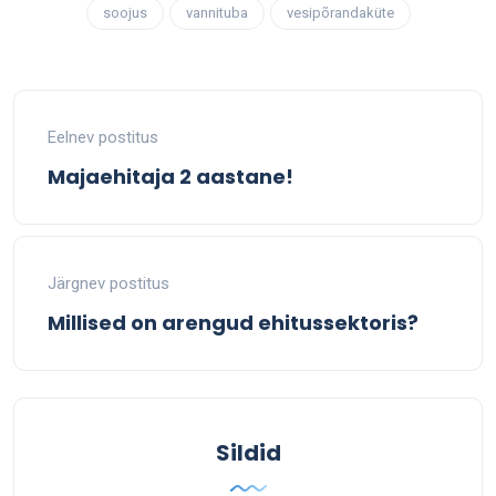
soojus
vannituba
vesipõrandaküte
Eelnev postitus
Majaehitaja 2 aastane!
Järgnev postitus
Millised on arengud ehitussektoris?
Sildid