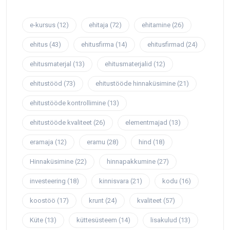
e-kursus
(12)
ehitaja
(72)
ehitamine
(26)
ehitus
(43)
ehitusfirma
(14)
ehitusfirmad
(24)
ehitusmaterjal
(13)
ehitusmaterjalid
(12)
ehitustööd
(73)
ehitustööde hinnaküsimine
(21)
ehitustööde kontrollimine
(13)
ehitustööde kvaliteet
(26)
elementmajad
(13)
eramaja
(12)
eramu
(28)
hind
(18)
Hinnaküsimine
(22)
hinnapakkumine
(27)
investeering
(18)
kinnisvara
(21)
kodu
(16)
koostöö
(17)
krunt
(24)
kvaliteet
(57)
Küte
(13)
küttesüsteem
(14)
lisakulud
(13)