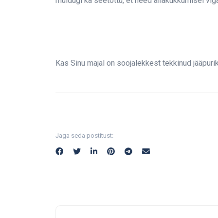
muidugi ka seetõttu, et need allakukkumisel viga
Kas Sinu majal on soojalekkest tekkinud jääpuri
Jaga seda postitust: