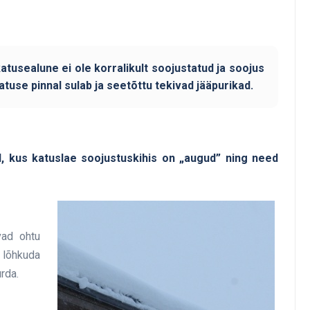
katusealune ei ole korralikult soojustatud ja soojus
use pinnal sulab ja seetõttu tekivad jääpurikad.
, kus katuslae soojustuskihis on „augud” ning need
vad ohtu
 lõhkuda
rda.