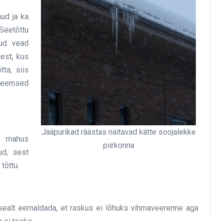
ud ja ka
Seetõttu
tud vead
dest, kus
tta, siis
bleemsed
Jääpurikad räästas näitavad kätte soojalekke
d mahus
piirkonna
ud, sest
tõttu.
 sealt eemaldada, et raskus ei lõhuks vihmaveerenne aga