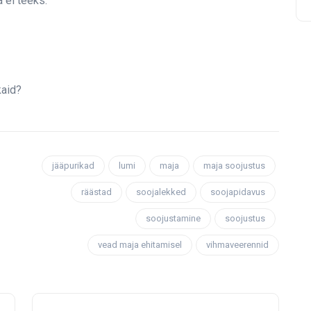
 ei teeks.
kaid?
jääpurikad
lumi
maja
maja soojustus
räästad
soojalekked
soojapidavus
soojustamine
soojustus
vead maja ehitamisel
vihmaveerennid