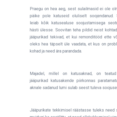
Praegu on hea aeg, sest sulailmasid ei ole oln
päike pole katuseid oluliselt soojendanud. 
leiab kõik katusealuse soojustamisega seo
hästi ülesse. Soovitan teha pildid neist kohta
jääpurikad tekivad, et kui remonditööd ette võ
oleks hea täpselt üle vaadata, et kus on pro
kohad ja need ära parandada.
Majadel, millel on katusaknad, on teatu
jääpurikad katusakende piirkonnas paratamat
aknale sadanud lumi sulab seest tuleva soojuse 
Jääpurikate tekkimisel räästasse tuleks need