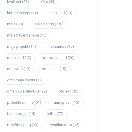
kvaliteet
(57)
Küte
(13)
küttesüsteem
(14)
lisakulud
(13)
maja
(90)
Maja ehitus
(128)
maja kavandamine
(15)
maja projekt
(14)
maksumus
(15)
materjalid
(12)
moodulmajad
(20)
mugavus
(12)
oma maja
(15)
oma maja ehitus
(37)
omanikujärelevalve
(22)
projekt
(45)
projekteerimine
(51)
ruumiplaan
(15)
tehnoloogia
(14)
tellija
(77)
töövõtuleping
(13)
ventilatsioon
(15)