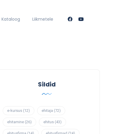
Kataloog
Liikmetele
Sildid
e-kursus
(12)
ehitaja
(72)
ehitamine
(26)
ehitus
(43)
ehitusfirma
(14)
ehitusfirmad
(24)