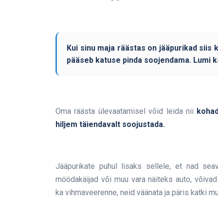
Kui sinu maja räästas on jääpurikad siis 
pääseb katuse pinda soojendama. Lumi kat
Oma räästa ülevaatamisel võid leida nii
kohad
hiljem täiendavalt soojustada.
Jääpurikate puhul lisaks sellele, et nad sea
möödakäijad või muu vara näiteks auto, võivad
ka vihmaveerenne, neid väänata ja päris katki mu