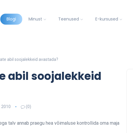
Blogi
Minust
Teenused
E-kursused
ate abil soojalekkeid avastada?
e abil soojalekkeid
. 2010
(0)
mega talv annab praegu hea võimaluse kontrollida oma maja