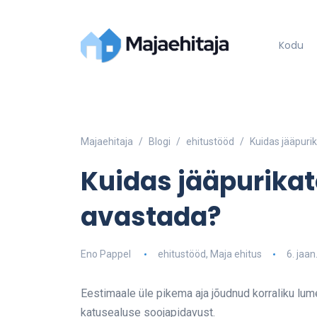
Kodu
Majaehitaja
Blogi
ehitustööd
Kuidas jääpurik
Kuidas jääpurikat
avastada?
Eno Pappel
ehitustööd
,
Maja ehitus
6. jaan
Eestimaale üle pikema aja jõudnud korraliku lu
katusealuse soojapidavust.