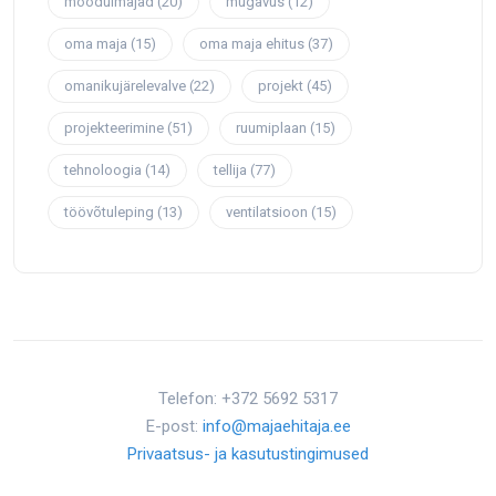
moodulmajad
(20)
mugavus
(12)
oma maja
(15)
oma maja ehitus
(37)
omanikujärelevalve
(22)
projekt
(45)
projekteerimine
(51)
ruumiplaan
(15)
tehnoloogia
(14)
tellija
(77)
töövõtuleping
(13)
ventilatsioon
(15)
Telefon: +372 5692 5317
E-post:
info@majaehitaja.ee
Privaatsus- ja kasutustingimused