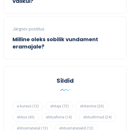
valikul?
Järgnev postitus
Milline oleks sobilik vundament
eramajale?
Sildid
e-kursus
(12)
ehitaja
(72)
ehitamine
(26)
ehitus
(43)
ehitusfirma
(14)
ehitusfirmad
(24)
ehitusmaterjal
(13)
ehitusmaterjalid
(12)