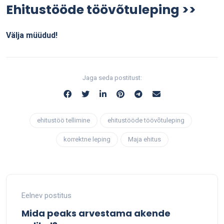
Ehitustööde töövõtuleping >>
Välja müüdud!
Jaga seda postitust:
ehitustöö tellimine
ehitustööde töövõtuleping
korrektne leping
Maja ehitus
Eelnev postitus
Mida peaks arvestama akende