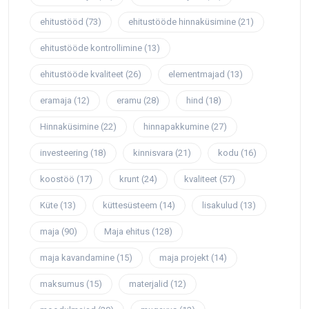
ehitustööd
(73)
ehitustööde hinnaküsimine
(21)
ehitustööde kontrollimine
(13)
ehitustööde kvaliteet
(26)
elementmajad
(13)
eramaja
(12)
eramu
(28)
hind
(18)
Hinnaküsimine
(22)
hinnapakkumine
(27)
investeering
(18)
kinnisvara
(21)
kodu
(16)
koostöö
(17)
krunt
(24)
kvaliteet
(57)
Küte
(13)
küttesüsteem
(14)
lisakulud
(13)
maja
(90)
Maja ehitus
(128)
maja kavandamine
(15)
maja projekt
(14)
maksumus
(15)
materjalid
(12)