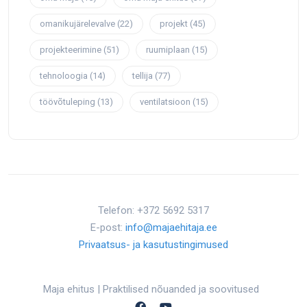
omanikujärelevalve
(22)
projekt
(45)
projekteerimine
(51)
ruumiplaan
(15)
tehnoloogia
(14)
tellija
(77)
töövõtuleping
(13)
ventilatsioon
(15)
Telefon: +372 5692 5317
E-post:
info@majaehitaja.ee
Privaatsus- ja kasutustingimused
Maja ehitus | Praktilised nõuanded ja soovitused