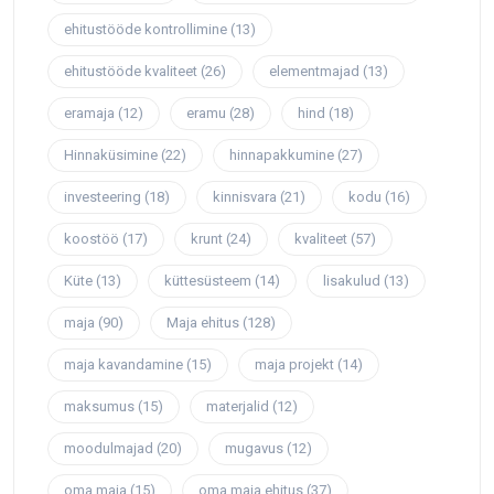
ehitustööde kontrollimine
(13)
ehitustööde kvaliteet
(26)
elementmajad
(13)
eramaja
(12)
eramu
(28)
hind
(18)
Hinnaküsimine
(22)
hinnapakkumine
(27)
investeering
(18)
kinnisvara
(21)
kodu
(16)
koostöö
(17)
krunt
(24)
kvaliteet
(57)
Küte
(13)
küttesüsteem
(14)
lisakulud
(13)
maja
(90)
Maja ehitus
(128)
maja kavandamine
(15)
maja projekt
(14)
maksumus
(15)
materjalid
(12)
moodulmajad
(20)
mugavus
(12)
oma maja
(15)
oma maja ehitus
(37)