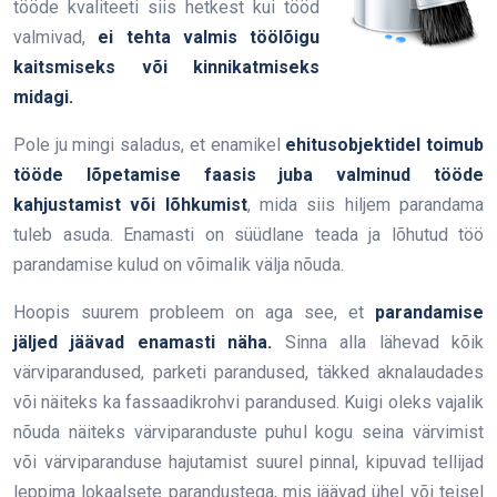
tööde kvaliteeti siis hetkest kui tööd
valmivad,
ei tehta valmis töölõigu
kaitsmiseks või kinnikatmiseks
midagi.
Pole ju mingi saladus, et enamikel
ehitusobjektidel toimub
tööde lõpetamise faasis juba valminud tööde
kahjustamist või lõhkumist
, mida siis hiljem parandama
tuleb asuda. Enamasti on süüdlane teada ja lõhutud töö
parandamise kulud on võimalik välja nõuda.
Hoopis suurem probleem on aga see, et
parandamise
jäljed jäävad enamasti näha.
Sinna alla lähevad kõik
värviparandused, parketi parandused, täkked aknalaudades
või näiteks ka fassaadikrohvi parandused. Kuigi oleks vajalik
nõuda näiteks värviparanduste puhul kogu seina värvimist
või värviparanduse hajutamist suurel pinnal, kipuvad tellijad
leppima lokaalsete parandustega, mis jäävad ühel või teisel