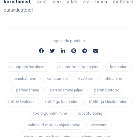
koristamist
, sest see aitab ära hoida mõttetuid
parandustöid!
Jaga seda postitust:
ehitusprahi äraviimine
ehitustööde lõpetamine
kaitsmine
kinnikatmine
koristamine
kvaliteet
lõhkumine
parandamine
parandamise jäljed
parandustööd
tööde kvaliteet
töölõigu kaitsmine
töölõigu kinnikatmine
töölõigu valmimine
töövõtuleping
valminud tööde kahjustamine
värvimine
värviparanduse hajutamine
värviparandused