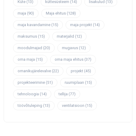
Küte
(13)
küttesüsteem
(14)
lisakulud
(13)
maja
(90)
Maja ehitus
(128)
maja kavandamine
(15)
maja projekt
(14)
maksumus
(15)
materjalid
(12)
moodulmajad
(20)
mugavus
(12)
oma maja
(15)
oma maja ehitus
(37)
omanikujärelevalve
(22)
projekt
(45)
projekteerimine
(51)
ruumiplaan
(15)
tehnoloogia
(14)
tellija
(77)
töövõtuleping
(13)
ventilatsioon
(15)