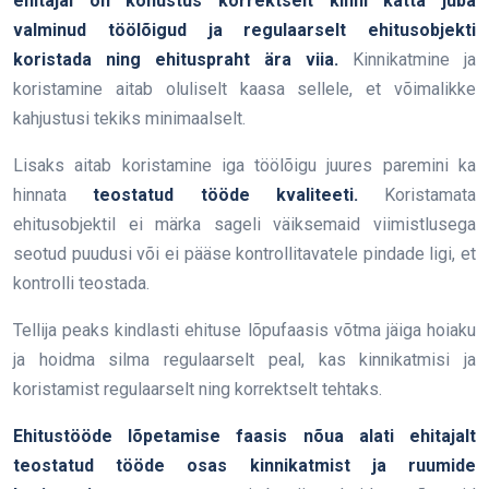
ehitajal on kohustus korrektselt kinni katta juba
valminud töölõigud ja regulaarselt ehitusobjekti
koristada ning ehituspraht ära viia.
Kinnikatmine ja
koristamine aitab oluliselt kaasa sellele, et võimalikke
kahjustusi tekiks minimaalselt.
Lisaks aitab koristamine iga töölõigu juures paremini ka
hinnata
teostatud tööde kvaliteeti.
Koristamata
ehitusobjektil ei märka sageli väiksemaid viimistlusega
seotud puudusi või ei pääse kontrollitavatele pindade ligi, et
kontrolli teostada.
Tellija peaks kindlasti ehituse lõpufaasis võtma jäiga hoiaku
ja hoidma silma regulaarselt peal, kas kinnikatmisi ja
koristamist regulaarselt ning korrektselt tehtaks.
Ehitustööde lõpetamise faasis nõua alati ehitajalt
teostatud tööde osas kinnikatmist ja ruumide