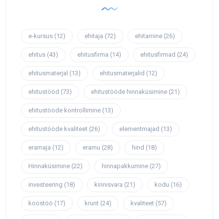
e-kursus
(12)
ehitaja
(72)
ehitamine
(26)
ehitus
(43)
ehitusfirma
(14)
ehitusfirmad
(24)
ehitusmaterjal
(13)
ehitusmaterjalid
(12)
ehitustööd
(73)
ehitustööde hinnaküsimine
(21)
ehitustööde kontrollimine
(13)
ehitustööde kvaliteet
(26)
elementmajad
(13)
eramaja
(12)
eramu
(28)
hind
(18)
Hinnaküsimine
(22)
hinnapakkumine
(27)
investeering
(18)
kinnisvara
(21)
kodu
(16)
koostöö
(17)
krunt
(24)
kvaliteet
(57)