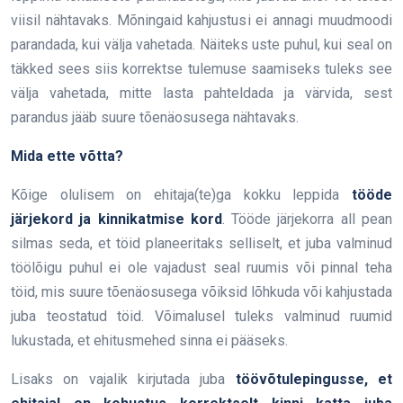
viisil nähtavaks. Mõningaid kahjustusi ei annagi muudmoodi
parandada, kui välja vahetada. Näiteks uste puhul, kui seal on
täkked sees siis korrektse tulemuse saamiseks tuleks see
välja vahetada, mitte lasta pahteldada ja värvida, sest
parandus jääb suure tõenäosusega nähtavaks.
Mida ette võtta?
Kõige olulisem on ehitaja(te)ga kokku leppida
tööde
järjekord ja kinnikatmise kord
. Tööde järjekorra all pean
silmas seda, et töid planeeritaks selliselt, et juba valminud
töölõigu puhul ei ole vajadust seal ruumis või pinnal teha
töid, mis suure tõenäosusega võiksid lõhkuda või kahjustada
juba teostatud töid. Võimalusel tuleks valminud ruumid
lukustada, et ehitusmehed sinna ei pääseks.
Lisaks on vajalik kirjutada juba
töövõtulepingusse, et