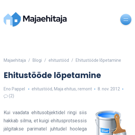
Majaehitaja
Blogi
ehitustööd
Ehitustööde lõpetamine
Ehitustööde lõpetamine
Eno Pappel
ehitustööd
,
Maja ehitus
,
remont
8. nov. 2012
(2)
Kui vaadata ehitusobjektidel ringi siis
hakkab silma, et kuigi ehitusprotsessis
jälgitakse parimatel juhtudel hoolega