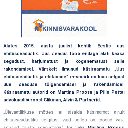
Alates 2015. aasta juulist kehtib Eestis uus
ehitusseadustik. Uus seadus toob endaga alati kaasa
segadust, harjumatust ja kogenematust selle
rakendamisel. Värskelt ilmunud käsiraamatu „Uus
ehitusseadustik ja ehitamine“ eesmärk on luua selgust
uue seaduse tõlgendamisel ja rakendamisel.
Käsiraamatu autorid on Martina Proosa ja Pille Pettai
advokaadibüroost Glikman, Alvin & Partnerid.
„Ülevaatlikkuse mõttes ei sisalda käsiraamat ainult
ehitusseadustiku selgitusi, vaid selles on toodud välja
seosed teiste seadustega,“ tõi välja
Martina Proosa
.