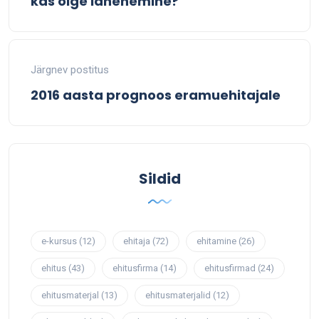
kas õige lähenemine?
Järgnev postitus
2016 aasta prognoos eramuehitajale
Sildid
e-kursus
(12)
ehitaja
(72)
ehitamine
(26)
ehitus
(43)
ehitusfirma
(14)
ehitusfirmad
(24)
ehitusmaterjal
(13)
ehitusmaterjalid
(12)