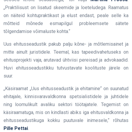
„Praktilisust on lisatud skeemide ja loeteludega. Raamatus
on näiteid kohtupraktikast ja elust endast, peale selle ka
mõtteid mõnede esmapilgul probleemsete sätete
tõlgendamise võimaluste kohta.“
Uus ehitusseadustik pakub palju kõne- ja mõtlemisainet ja
mitte ainult juristidele. Teemal, kas tapeedivahetuseks on
ehitusprojekti vaja, arutavad ühtviisi pereisad ja advokaadid.
Huvi ehitusseadustikku tutvustavate koolituste järele on
suur.
„Käsiraamat „Uus ehitusseadustik ja ehitamine“ on suunatud
ehitajale, kinnisvaravaldkonna spetsialistidele ja juhtidele
ning loomulikult avaliku sektori töötajatele. Tegemist on
käsiraamatuga, mis on kindlasti abiks iga ehitusvaldkonna ja
ehitusseadustikuga kokku puutuvale inimesele,“ rõhutas
Pille Pettai
.