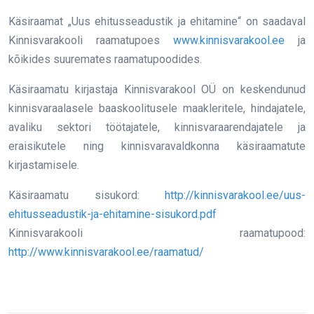
Käsiraamat „Uus ehitusseadustik ja ehitamine“ on saadaval
Kinnisvarakooli raamatupoes
www.kinnisvarakool.ee
ja
kõikides suuremates raamatupoodides.
Käsiraamatu kirjastaja Kinnisvarakool OÜ on keskendunud
kinnisvaraalasele baaskoolitusele maakleritele, hindajatele,
avaliku sektori töötajatele, kinnisvaraarendajatele ja
eraisikutele ning kinnisvaravaldkonna käsiraamatute
kirjastamisele.
Käsiraamatu sisukord:
http://kinnisvarakool.ee/uus-
ehitusseadustik-ja-ehitamine-sisukord.pdf
Kinnisvarakooli raamatupood:
http://www.kinnisvarakool.ee/raamatud/