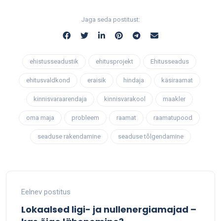
Jaga seda postitust:
ehistusseadustik
ehitusprojekt
Ehitusseadus
ehitusvaldkond
eraisik
hindaja
käsiraamat
kinnisvaraarendaja
kinnisvarakool
maakler
oma maja
probleem
raamat
raamatupood
seaduse rakendamine
seaduse tõlgendamine
Eelnev postitus
Lokaalsed ligi- ja nullenergiamajad –