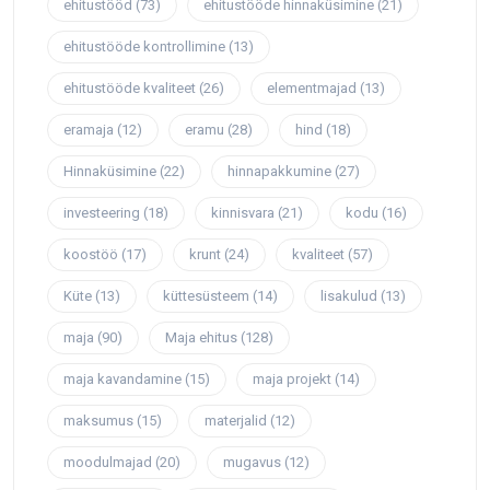
ehitustööd
(73)
ehitustööde hinnaküsimine
(21)
ehitustööde kontrollimine
(13)
ehitustööde kvaliteet
(26)
elementmajad
(13)
eramaja
(12)
eramu
(28)
hind
(18)
Hinnaküsimine
(22)
hinnapakkumine
(27)
investeering
(18)
kinnisvara
(21)
kodu
(16)
koostöö
(17)
krunt
(24)
kvaliteet
(57)
Küte
(13)
küttesüsteem
(14)
lisakulud
(13)
maja
(90)
Maja ehitus
(128)
maja kavandamine
(15)
maja projekt
(14)
maksumus
(15)
materjalid
(12)
moodulmajad
(20)
mugavus
(12)