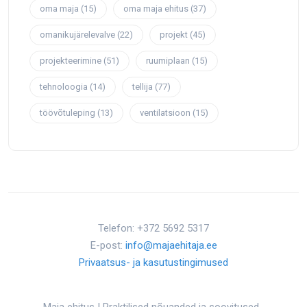
oma maja
(15)
oma maja ehitus
(37)
omanikujärelevalve
(22)
projekt
(45)
projekteerimine
(51)
ruumiplaan
(15)
tehnoloogia
(14)
tellija
(77)
töövõtuleping
(13)
ventilatsioon
(15)
Telefon: +372 5692 5317
E-post:
info@majaehitaja.ee
Privaatsus- ja kasutustingimused