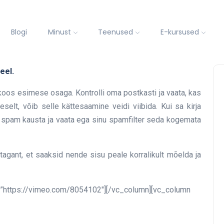
Blogi
Minust
Teenused
E-kursused
eel.
oos esimese osaga. Kontrolli oma postkasti ja vaata, kas
eselt, võib selle kättesaamine veidi viibida. Kui sa kirja
ma spam kausta ja vaata ega sinu spamfilter seda kogemata
agant, et saaksid nende sisu peale korralikult mõelda ja
k=”https://vimeo.com/8054102″][/vc_column][vc_column