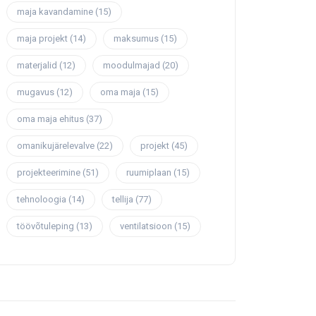
maja kavandamine
(15)
maja projekt
(14)
maksumus
(15)
materjalid
(12)
moodulmajad
(20)
mugavus
(12)
oma maja
(15)
oma maja ehitus
(37)
omanikujärelevalve
(22)
projekt
(45)
projekteerimine
(51)
ruumiplaan
(15)
tehnoloogia
(14)
tellija
(77)
töövõtuleping
(13)
ventilatsioon
(15)