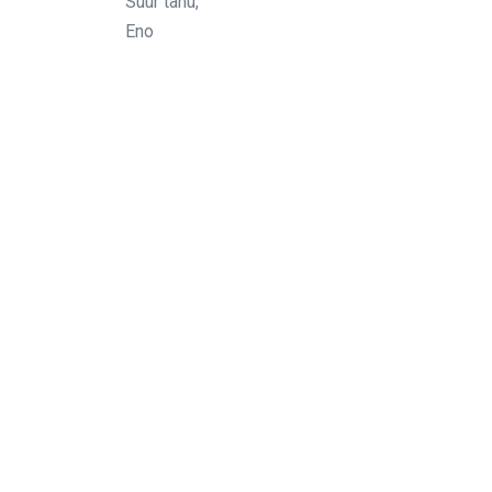
Suur tänu,
Eno