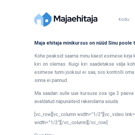
Kodu
Maja ehitaja minikursus on nüüd Sinu poole t
Kohe peaksid saama minu käest esimese kirja k
kiri on olemas. Kuigi kiri saadetakse välja koh
esimese tunni jooksul ei saa, siis kontrolli o
sinna ei pannud.
Ma saadan sulle uue kursuse osa iga 3 päeva t
avaldatud näpunäiteid rakendama asuda.
[vc_row][vc_column width=”1/2″][vc_video lin
width=”1/2″][/vc_column][/vc_row]