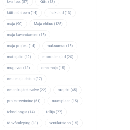
kvaliteet
(57)
Küte
(13)
küttesüsteem
(14)
lisakulud
(13)
maja
(90)
Maja ehitus
(128)
maja kavandamine
(15)
maja projekt
(14)
maksumus
(15)
materjalid
(12)
moodulmajad
(20)
mugavus
(12)
oma maja
(15)
oma maja ehitus
(37)
omanikujärelevalve
(22)
projekt
(45)
projekteerimine
(51)
ruumiplaan
(15)
tehnoloogia
(14)
tellija
(77)
töövõtuleping
(13)
ventilatsioon
(15)