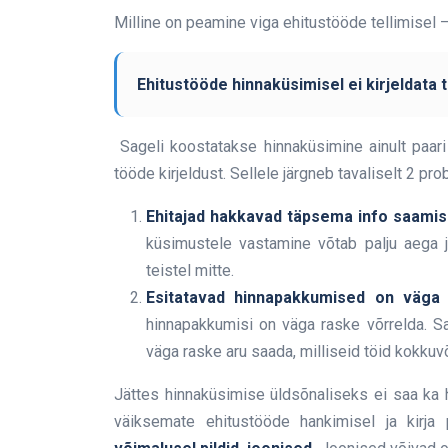
Milline on peamine viga ehitustööde tellimisel 
Ehitustööde hinnaküsimisel ei kirjeldata 
Sageli koostatakse hinnaküsimine ainult paari l
tööde kirjeldust. Sellele järgneb tavaliselt 2 pro
Ehitajad hakkavad täpsema info saamis
küsimustele vastamine võtab palju aega j
teistel mitte.
Esitatavad hinnapakkumised on väga e
hinnapakkumisi on väga raske võrrelda. Sag
väga raske aru saada, milliseid töid kokkuv
Jättes hinnaküsimise üldsõnaliseks ei saa ka 
väiksemate ehitustööde hankimisel ja kirj