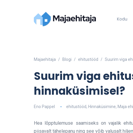
Kodu
Majaehitaja
Blogi
ehitustööd
Suurim viga eh
Suurim viga ehit
hinnaküsimisel?
Eno Pappel
ehitustööd
,
Hinnaküsimine
,
Maja eh
Hea lõpptulemuse saamiseks on vajalik ehitus
piisavalt tähelepanu ning see võib valusalt hilj