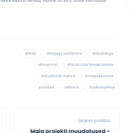
a ka käsitsi tehtud, oluline on info, mitte vormistus.
ehitaja
ehitajaga suhtlemine
ehitushange
ehitustööd
ehitustööde hinnaküsimine
ehitustööde mahud
hinnapakkumine
joonised
tellimine
tööde kirjeldus
Järgnev postitus
Maja projekti muudatused –