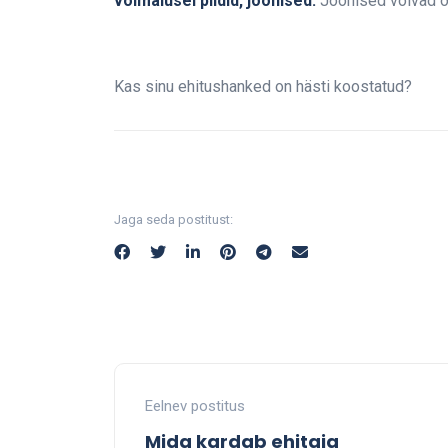
võimalusel pildid, joonised.
Joonised võivad oll
Kas sinu ehitushanked on hästi koostatud?
Jaga seda postitust:
Eelnev postitus
Mida kardab ehitaja