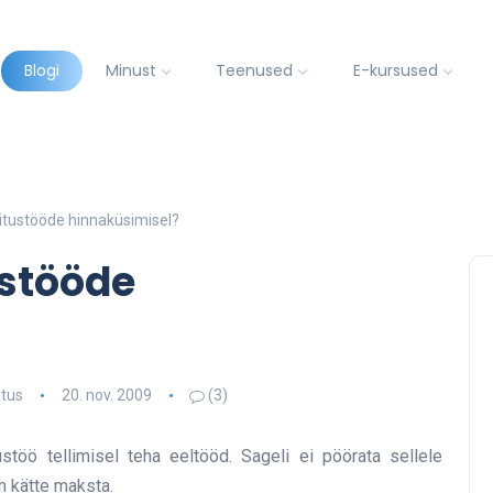
Blogi
Minust
Teenused
E-kursused
itustööde hinnaküsimisel?
ustööde
itus
20. nov. 2009
(3)
töö tellimisel teha eeltööd. Sageli ei pöörata sellele
em kätte maksta.