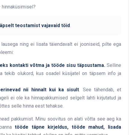
– hinnaküsimisel?
täpselt teostamist vajavaid töid
.
ausega ning ei lisata täiendavalt ei jooniseid, pilte ega
bleemi:
eks kontakti võtma ja tööde sisu täpsustama.
Selline
a tekib olukord, kus osadel küsijatel on täpsem info ja
rinevad nii hinnalt kui ka sisult
. See tähendab, et
eli ei ole ka hinnapakkumised selgelt lahti kirjutatud ja
õttes selle hinna eest tehakse.
head pakkumist. Minu soovitus on alati võtta see aeg ka
a panna
tööde täpne kirjeldus, tööde mahud, lisada