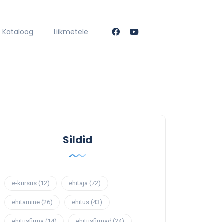
Kataloog
Liikmetele
Sildid
e-kursus
(12)
ehitaja
(72)
ehitamine
(26)
ehitus
(43)
ehitusfirma
(14)
ehitusfirmad
(24)