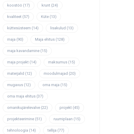
koostöö
(17)
krunt
(24)
kvaliteet
(57)
Küte
(13)
küttesüsteem
(14)
lisakulud
(13)
maja
(90)
Maja ehitus
(128)
maja kavandamine
(15)
maja projekt
(14)
maksumus
(15)
materjalid
(12)
moodulmajad
(20)
mugavus
(12)
oma maja
(15)
oma maja ehitus
(37)
omanikujärelevalve
(22)
projekt
(45)
projekteerimine
(51)
ruumiplaan
(15)
tehnoloogia
(14)
tellija
(77)