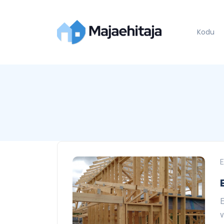
Kodu
E
E
v