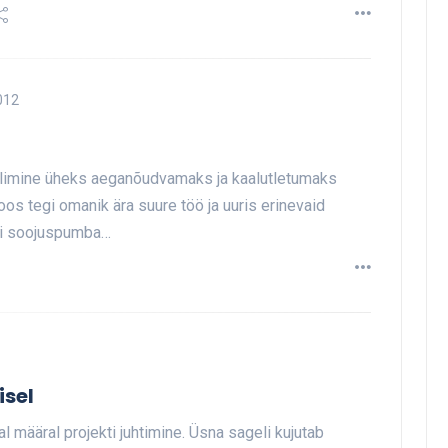
012
alimine üheks aeganõudvamaks ja kaalutletumaks
oos tegi omanik ära suure töö ja uuris erinevaid
esi soojuspumba…
isel
määral projekti juhtimine. Üsna sageli kujutab