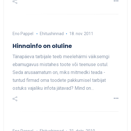
Eno Pappel
Ehitushinnad
18. nov. 2011
Hinnainfo on oluline
Tänapäeva tarbijale teeb meelehärmi väiksemgi
ebamugavus mistahes toote või teenuse ostul.
Seda arusaamatum on, miks mitmedki teada -
tuntud firmad oma toodete pakkumisel tarbijat
ostuks vajaliku infota jätavad? Mind on…