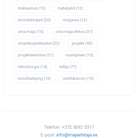
maksumus
(15)
materjalid
(12)
moodulmajad
(20)
mugavus
(12)
oma maja
(15)
oma maja ehitus
(37)
omanikujärelevalve
(22)
projekt
(45)
projekteerimine
(51)
ruumiplaan
(15)
tehnoloogia
(14)
tellija
(77)
töövõtuleping
(13)
ventilatsioon
(15)
Telefon: +372 5692 5317
E-post:
info@majaehitaja.ee