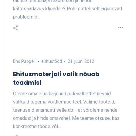
oluline teenindaja teadmised ja nende
kättesaadavus kliendile? Põhimõtteliselt jagunevad
probleemid…
Eno Pappel
ehitustööd
21. juuni 2012
Ehitusmaterjali valik nõuab
teadmisi
Oleme oma elus harjunud pidevalt ettetulevaid
valikuid tegema võrdlemise teel. Valime tooteid,
teenuseid enamasti selle abil, et võrdleme nende
omadusi ja hinda omavahel. Me teeme otsuse, kas
konkreetne toode või…