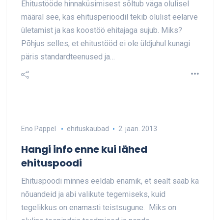
Ehitustööde hinnaküsimisest sõltub väga olulisel
määral see, kas ehitusperioodil tekib olulist eelarve
ületamist ja kas koostöö ehitajaga sujub. Miks?
Põhjus selles, et ehitustööd ei ole üldjuhul kunagi
päris standardteenused ja…
Eno Pappel
ehituskaubad
2. jaan. 2013
Hangi info enne kui lähed
ehituspoodi
Ehituspoodi minnes eeldab enamik, et sealt saab ka
nõuandeid ja abi valikute tegemiseks, kuid
tegelikkus on enamasti teistsugune. Miks on