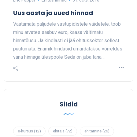
Eno Pappel
Ehitushinnad
31. dets. 2010
Uus aasta ja uued hinnad
Vaatamata paljudele vastupidistele väidetele, toob
minu arvates saabuv euro, kaasa vältimatu
hinnatõusu. Ja kindlasti ei jää ehitussektor sellest
puutumata. Enamik hindasid ümardatakse võrreldes
vana hinnaga ülespoole Seda on juba täna…
Sildid
e-kursus
(12)
ehitaja
(72)
ehitamine
(26)