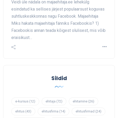
Veidi üle nädala on majaehitaja.ee lehekülg
esindatud ka sellises järjest populaarsust koguvas
suhtluskeskkonnas nagu Facebook. Majaehitaja
Miks hakata majaehitaja fänniks Facebookis? 1)
Facebookis annan teada kõigest olulisest, mis võib
eraisikust…
Sildid
e-kursus
(12)
ehitaja
(72)
ehitamine
(26)
ehitus
(43)
ehitusfirma
(14)
ehitusfirmad
(24)