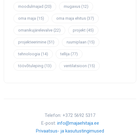
moodulmajad
(20)
mugavus
(12)
oma maja
(15)
oma maja ehitus
(37)
omanikujärelevalve
(22)
projekt
(45)
projekteerimine
(51)
ruumiplaan
(15)
tehnoloogia
(14)
tellija
(77)
töövõtuleping
(13)
ventilatsioon
(15)
Telefon: +372 5692 5317
E-post:
info@majaehitaja.ee
Privaatsus- ja kasutustingimused