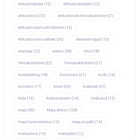
ehitusmaterjal
(13)
ehitusmaterjalid
(12)
ehitustööd
(73)
ehitustööde hinnaküsimine
(21)
ehitustööde kontrollimine
(13)
ehitustööde kvaliteet
(26)
elementmajad
(13)
eramaja
(12)
eramu
(28)
hind
(18)
Hinnaküsimine
(22)
hinnapakkumine
(27)
investeering
(18)
kinnisvara
(21)
kodu
(16)
koostöö
(17)
krunt
(24)
kvaliteet
(57)
Küte
(13)
küttesüsteem
(14)
lisakulud
(13)
maja
(90)
Maja ehitus
(128)
maja kavandamine
(15)
maja projekt
(14)
maksumus
(15)
materjalid
(12)