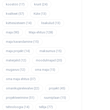
koostöö
(17)
krunt
(24)
kvaliteet
(57)
Küte
(13)
küttesüsteem
(14)
lisakulud
(13)
maja
(90)
Maja ehitus
(128)
maja kavandamine
(15)
maja projekt
(14)
maksumus
(15)
materjalid
(12)
moodulmajad
(20)
mugavus
(12)
oma maja
(15)
oma maja ehitus
(37)
omanikujärelevalve
(22)
projekt
(45)
projekteerimine
(51)
ruumiplaan
(15)
tehnoloogia
(14)
tellija
(77)