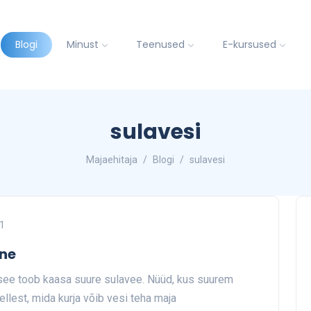
Blogi
Minust
Teenused
E-kursused
sulavesi
Majaehitaja
Blogi
sulavesi
1
ine
a see toob kaasa suure sulavee. Nüüd, kus suurem
ellest, mida kurja võib vesi teha maja