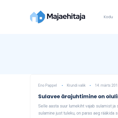
Kodu
Eno Pappel
Krundi valik
14. märts 201
Sulavee ärajuhtimine on olul
Selle aasta suur lumekiht vajab sulamist j
sulamine just tuleku, on paras aeg rääkida s