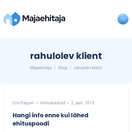
rahulolev klient
Majaehitaja
Blogi
rahulolev klient
Eno Pappel
ehituskaubad
2. jaan. 2013
Hangi info enne kui lähed
ehituspoodi