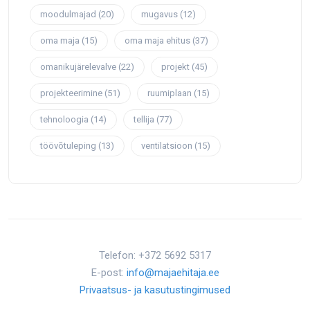
moodulmajad
(20)
mugavus
(12)
oma maja
(15)
oma maja ehitus
(37)
omanikujärelevalve
(22)
projekt
(45)
projekteerimine
(51)
ruumiplaan
(15)
tehnoloogia
(14)
tellija
(77)
töövõtuleping
(13)
ventilatsioon
(15)
Telefon: +372 5692 5317
E-post:
info@majaehitaja.ee
Privaatsus- ja kasutustingimused