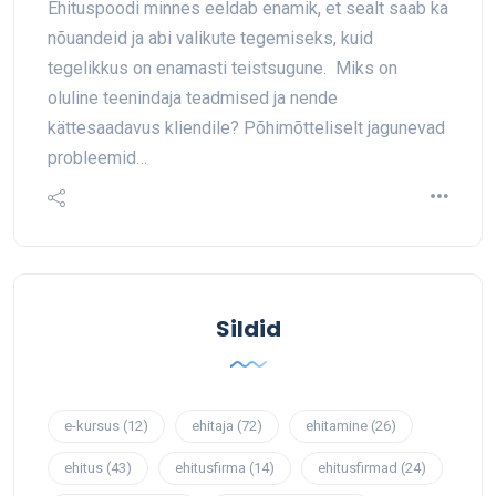
Ehituspoodi minnes eeldab enamik, et sealt saab ka
nõuandeid ja abi valikute tegemiseks, kuid
tegelikkus on enamasti teistsugune. Miks on
oluline teenindaja teadmised ja nende
kättesaadavus kliendile? Põhimõtteliselt jagunevad
probleemid…
Sildid
e-kursus
(12)
ehitaja
(72)
ehitamine
(26)
ehitus
(43)
ehitusfirma
(14)
ehitusfirmad
(24)