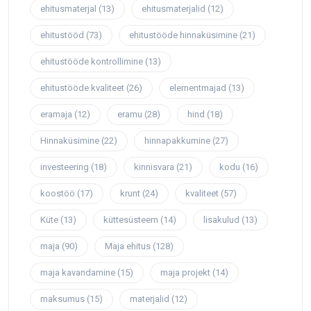
ehitusmaterjal
(13)
ehitusmaterjalid
(12)
ehitustööd
(73)
ehitustööde hinnaküsimine
(21)
ehitustööde kontrollimine
(13)
ehitustööde kvaliteet
(26)
elementmajad
(13)
eramaja
(12)
eramu
(28)
hind
(18)
Hinnaküsimine
(22)
hinnapakkumine
(27)
investeering
(18)
kinnisvara
(21)
kodu
(16)
koostöö
(17)
krunt
(24)
kvaliteet
(57)
Küte
(13)
küttesüsteem
(14)
lisakulud
(13)
maja
(90)
Maja ehitus
(128)
maja kavandamine
(15)
maja projekt
(14)
maksumus
(15)
materjalid
(12)