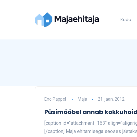
Kodu
Eno Pappel
Maja
21. jaan. 2012
Püsimööbel annab kokkuhoi
[caption id="attachment_163" align="alignr
[/caption] Maja ehitamisega seoses jäetaks