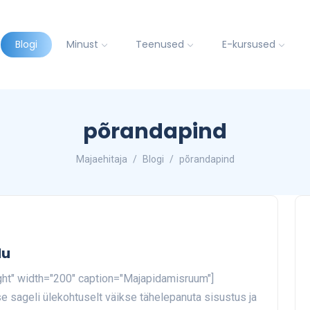
Blogi
Minust
Teenused
E-kursused
põrandapind
Majaehitaja
Blogi
põrandapind
du
ight" width="200" caption="Majapidamisruum"]
e sageli ülekohtuselt väikse tähelepanuta sisustus ja