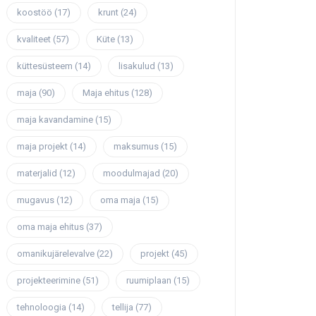
koostöö
(17)
krunt
(24)
kvaliteet
(57)
Küte
(13)
küttesüsteem
(14)
lisakulud
(13)
maja
(90)
Maja ehitus
(128)
maja kavandamine
(15)
maja projekt
(14)
maksumus
(15)
materjalid
(12)
moodulmajad
(20)
mugavus
(12)
oma maja
(15)
oma maja ehitus
(37)
omanikujärelevalve
(22)
projekt
(45)
projekteerimine
(51)
ruumiplaan
(15)
tehnoloogia
(14)
tellija
(77)