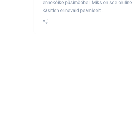
ennekõike püsimööbel. Miks on see oluline
käsitlen erinevaid peamiselt…