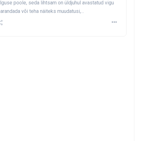
lguse poole, seda lihtsam on üldjuhul avastatud vigu
arandada või teha näiteks muudatusi,…