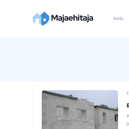
Kodu
E
K
j