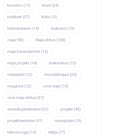
koostöö
(17)
krunt
(24)
kvaliteet
(57)
Küte
(13)
küttesüsteem
(14)
lisakulud
(13)
maja
(90)
Maja ehitus
(128)
maja kavandamine
(15)
maja projekt
(14)
maksumus
(15)
materjalid
(12)
moodulmajad
(20)
mugavus
(12)
oma maja
(15)
oma maja ehitus
(37)
omanikujärelevalve
(22)
projekt
(45)
projekteerimine
(51)
ruumiplaan
(15)
tehnoloogia
(14)
tellija
(77)