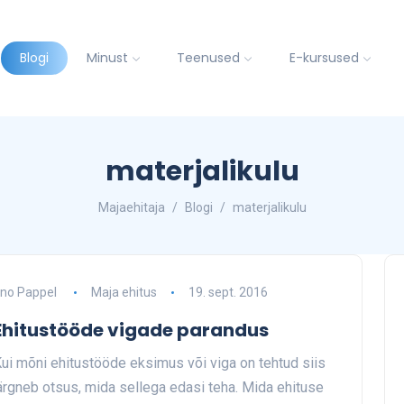
Blogi
Minust
Teenused
E-kursused
materjalikulu
Majaehitaja
Blogi
materjalikulu
no Pappel
Maja ehitus
19. sept. 2016
Ehitustööde vigade parandus
ui mõni ehitustööde eksimus või viga on tehtud siis
ärgneb otsus, mida sellega edasi teha. Mida ehituse