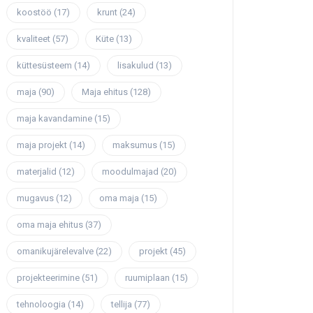
koostöö
(17)
krunt
(24)
kvaliteet
(57)
Küte
(13)
küttesüsteem
(14)
lisakulud
(13)
maja
(90)
Maja ehitus
(128)
maja kavandamine
(15)
maja projekt
(14)
maksumus
(15)
materjalid
(12)
moodulmajad
(20)
mugavus
(12)
oma maja
(15)
oma maja ehitus
(37)
omanikujärelevalve
(22)
projekt
(45)
projekteerimine
(51)
ruumiplaan
(15)
tehnoloogia
(14)
tellija
(77)