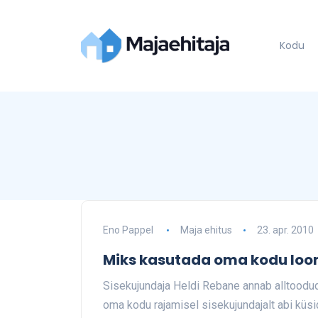
Kodu
Eno Pappel
Maja ehitus
23. apr. 2010
Miks kasutada oma kodu loom
Sisekujundaja Heldi Rebane annab alltoodud a
oma kodu rajamisel sisekujundajalt abi küs