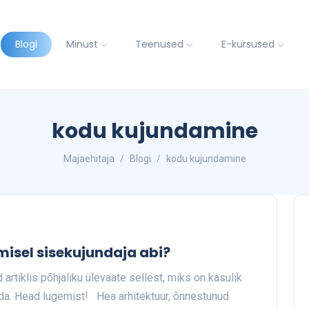
Blogi
Minust
Teenused
E-kursused
kodu kujundamine
Majaehitaja
Blogi
kodu kujundamine
isel sisekujundaja abi?
rtiklis põhjaliku ülevaate sellest, miks on kasulik
ida. Head lugemist! Hea arhitektuur, õnnestunud