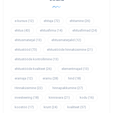
e-kursus
(12)
ehitaja
(72)
ehitamine
(26)
ehitus
(43)
ehitusfirma
(14)
ehitusfirmad
(24)
ehitusmaterjal
(13)
ehitusmaterjalid
(12)
ehitustööd
(73)
ehitustööde hinnaküsimine
(21)
ehitustööde kontrollimine
(13)
ehitustööde kvaliteet
(26)
elementmajad
(13)
eramaja
(12)
eramu
(28)
hind
(18)
Hinnaküsimine
(22)
hinnapakkumine
(27)
investeering
(18)
kinnisvara
(21)
kodu
(16)
koostöö
(17)
krunt
(24)
kvaliteet
(57)