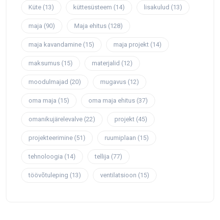
Küte
(13)
küttesüsteem
(14)
lisakulud
(13)
maja
(90)
Maja ehitus
(128)
maja kavandamine
(15)
maja projekt
(14)
maksumus
(15)
materjalid
(12)
moodulmajad
(20)
mugavus
(12)
oma maja
(15)
oma maja ehitus
(37)
omanikujärelevalve
(22)
projekt
(45)
projekteerimine
(51)
ruumiplaan
(15)
tehnoloogia
(14)
tellija
(77)
töövõtuleping
(13)
ventilatsioon
(15)