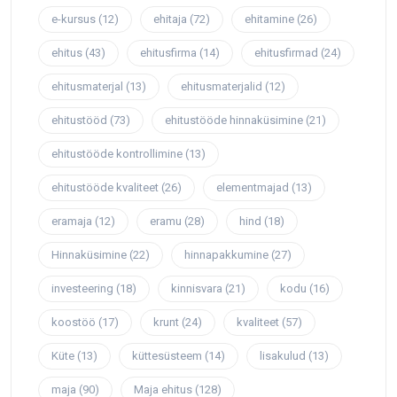
e-kursus
(12)
ehitaja
(72)
ehitamine
(26)
ehitus
(43)
ehitusfirma
(14)
ehitusfirmad
(24)
ehitusmaterjal
(13)
ehitusmaterjalid
(12)
ehitustööd
(73)
ehitustööde hinnaküsimine
(21)
ehitustööde kontrollimine
(13)
ehitustööde kvaliteet
(26)
elementmajad
(13)
eramaja
(12)
eramu
(28)
hind
(18)
Hinnaküsimine
(22)
hinnapakkumine
(27)
investeering
(18)
kinnisvara
(21)
kodu
(16)
koostöö
(17)
krunt
(24)
kvaliteet
(57)
Küte
(13)
küttesüsteem
(14)
lisakulud
(13)
maja
(90)
Maja ehitus
(128)