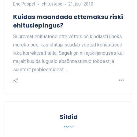
Eno Pappel
ehitustööd
21. juuli 2010
Kuidas maandada ettemaksu riski
ehituslepingus?
Suuremat ehitustööd ette võttes on kindlasti üheks
mureks see, kas ehitaja suudab võetud kohustused
ikka korrektselt täita. Sageli on nii ajakirjanduses kui
mujalt kuulda lugusid ebaõnnestunud töödest ja
suurtest probleemidest,…
Sildid