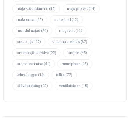
maja kavandamine
(15)
maja projekt
(14)
maksumus
(15)
materjalid
(12)
moodulmajad
(20)
mugavus
(12)
oma maja
(15)
oma maja ehitus
(37)
omanikujärelevalve
(22)
projekt
(45)
projekteerimine
(51)
ruumiplaan
(15)
tehnoloogia
(14)
tellija
(77)
töövõtuleping
(13)
ventilatsioon
(15)