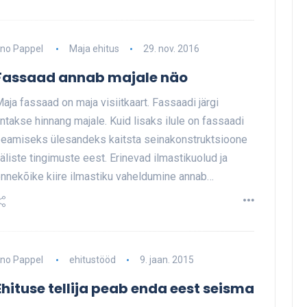
no Pappel
Maja ehitus
29. nov. 2016
Fassaad annab majale näo
aja fassaad on maja visiitkaart. Fassaadi järgi
ntakse hinnang majale. Kuid lisaks ilule on fassaadi
eamiseks ülesandeks kaitsta seinakonstruktsioone
äliste tingimuste eest. Erinevad ilmastikuolud ja
nnekõike kiire ilmastiku vaheldumine annab…
no Pappel
ehitustööd
9. jaan. 2015
Ehituse tellija peab enda eest seisma