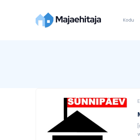
Kodu
E
[
w