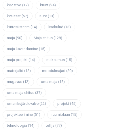
koostöö
(17)
krunt
(24)
kvaliteet
(57)
Küte
(13)
küttesüsteem
(14)
lisakulud
(13)
maja
(90)
Maja ehitus
(128)
maja kavandamine
(15)
maja projekt
(14)
maksumus
(15)
materjalid
(12)
moodulmajad
(20)
mugavus
(12)
oma maja
(15)
oma maja ehitus
(37)
omanikujärelevalve
(22)
projekt
(45)
projekteerimine
(51)
ruumiplaan
(15)
tehnoloogia
(14)
tellija
(77)