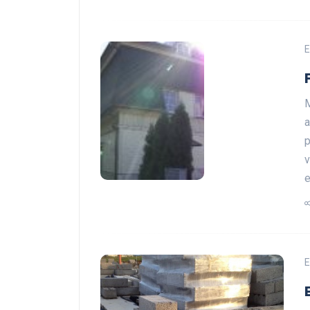
E
M
a
p
v
e
E