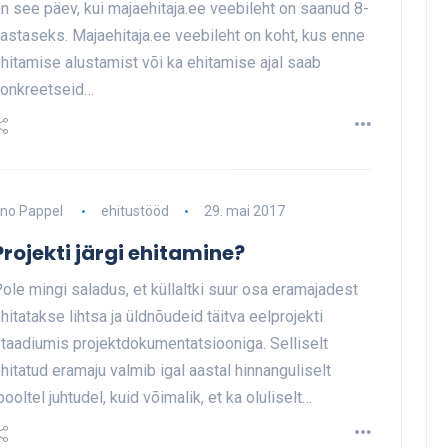
n see päev, kui majaehitaja.ee veebileht on saanud 8-
astaseks. Majaehitaja.ee veebileht on koht, kus enne
hitamise alustamist või ka ehitamise ajal saab
onkreetseid…
no Pappel
ehitustööd
29. mai 2017
Projekti järgi ehitamine?
ole mingi saladus, et küllaltki suur osa eramajadest
hitatakse lihtsa ja üldnõudeid täitva eelprojekti
taadiumis projektdokumentatsiooniga. Selliselt
hitatud eramaju valmib igal aastal hinnanguliselt
ooltel juhtudel, kuid võimalik, et ka oluliselt…