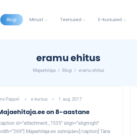
Blogi
Minust
Teenused
E-kursused
eramu ehitus
Majaehitaja
Blogi
eramu ehitus
no Pappel
e-kursus
1. aug. 2017
Majaehitaja.ee on 8-aastane
caption id="attachment_1535" align="alignright"
idth="269"] Majaehitaja.ee sünnipäev[/caption] Täna