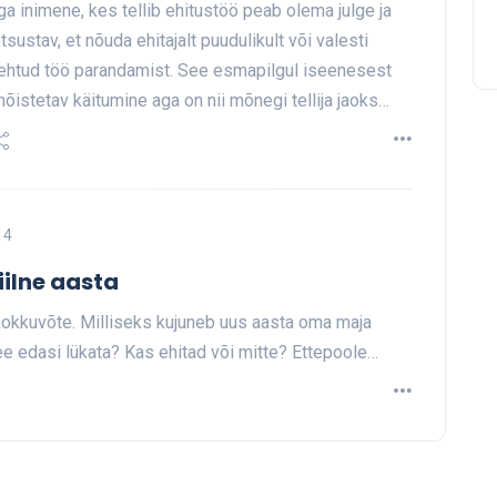
ga inimene, kes tellib ehitustöö peab olema julge ja
tsustav, et nõuda ehitajalt puudulikult või valesti
ehtud töö parandamist. See esmapilgul iseenesest
õistetav käitumine aga on nii mõnegi tellija jaoks…
14
ilne aasta
 kokkuvõte. Milliseks kujuneb uus aasta oma maja
ee edasi lükata? Kas ehitad või mitte? Ettepoole…