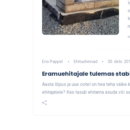
I
o
t
m
Eno Pappel
Ehitushinnad
30. dets. 20
Eramuehitajale tulemas stabi
Aasta lõpus ja uue ootel on hea teha väike
ehitajatele? Kas tasub ehitama asuda või s