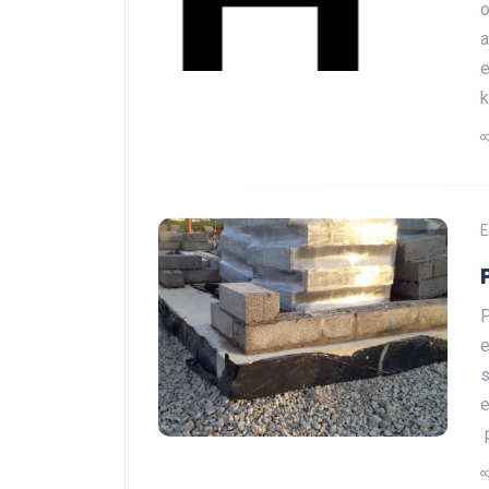
o
a
e
k
E
P
e
s
e
p