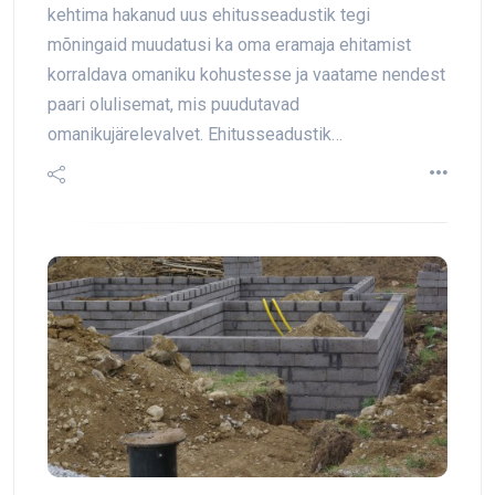
kehtima hakanud uus ehitusseadustik tegi
mõningaid muudatusi ka oma eramaja ehitamist
korraldava omaniku kohustesse ja vaatame nendest
paari olulisemat, mis puudutavad
omanikujärelevalvet. Ehitusseadustik…