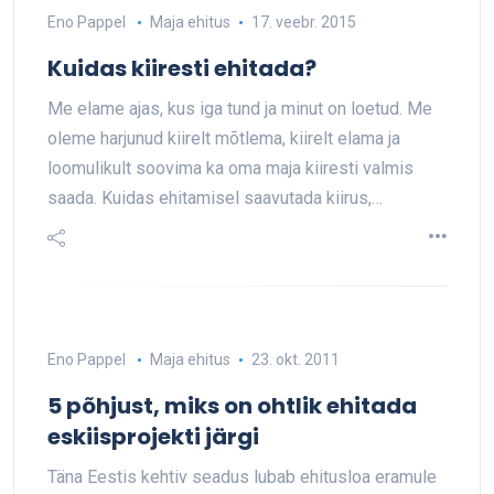
Eno Pappel
Maja ehitus
17. veebr. 2015
Kuidas kiiresti ehitada?
Me elame ajas, kus iga tund ja minut on loetud. Me
oleme harjunud kiirelt mõtlema, kiirelt elama ja
loomulikult soovima ka oma maja kiiresti valmis
saada. Kuidas ehitamisel saavutada kiirus,…
Eno Pappel
Maja ehitus
23. okt. 2011
5 põhjust, miks on ohtlik ehitada
eskiisprojekti järgi
Täna Eestis kehtiv seadus lubab ehitusloa eramule