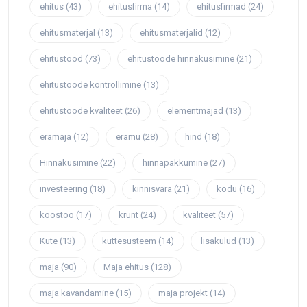
ehitus
(43)
ehitusfirma
(14)
ehitusfirmad
(24)
ehitusmaterjal
(13)
ehitusmaterjalid
(12)
ehitustööd
(73)
ehitustööde hinnaküsimine
(21)
ehitustööde kontrollimine
(13)
ehitustööde kvaliteet
(26)
elementmajad
(13)
eramaja
(12)
eramu
(28)
hind
(18)
Hinnaküsimine
(22)
hinnapakkumine
(27)
investeering
(18)
kinnisvara
(21)
kodu
(16)
koostöö
(17)
krunt
(24)
kvaliteet
(57)
Küte
(13)
küttesüsteem
(14)
lisakulud
(13)
maja
(90)
Maja ehitus
(128)
maja kavandamine
(15)
maja projekt
(14)