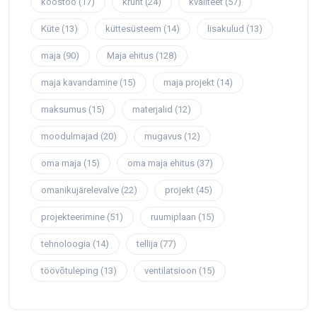
koostöö
(17)
krunt
(24)
kvaliteet
(57)
Küte
(13)
küttesüsteem
(14)
lisakulud
(13)
maja
(90)
Maja ehitus
(128)
maja kavandamine
(15)
maja projekt
(14)
maksumus
(15)
materjalid
(12)
moodulmajad
(20)
mugavus
(12)
oma maja
(15)
oma maja ehitus
(37)
omanikujärelevalve
(22)
projekt
(45)
projekteerimine
(51)
ruumiplaan
(15)
tehnoloogia
(14)
tellija
(77)
töövõtuleping
(13)
ventilatsioon
(15)