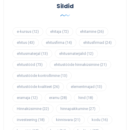
Sildid
e-kursus
(12)
ehitaja
(72)
ehitamine
(26)
ehitus
(43)
ehitusfirma
(14)
ehitusfirmad
(24)
ehitusmaterjal
(13)
ehitusmaterjalid
(12)
ehitustööd
(73)
ehitustööde hinnaküsimine
(21)
ehitustööde kontrollimine
(13)
ehitustööde kvaliteet
(26)
elementmajad
(13)
eramaja
(12)
eramu
(28)
hind
(18)
Hinnaküsimine
(22)
hinnapakkumine
(27)
investeering
(18)
kinnisvara
(21)
kodu
(16)