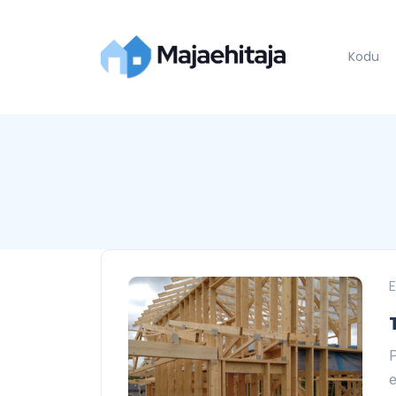
Kodu
E
P
e