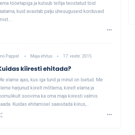
ema tööetapiga ja kutsub tellija teostatud töid
e vaatama, kuid avastab palju ühesuguseid korduvaid
mist.…
no Pappel
Maja ehitus
17. veebr. 2015
Kuidas kiiresti ehitada?
e elame ajas, kus iga tund ja minut on loetud. Me
leme harjunud kiirelt mõtlema, kiirelt elama ja
oomulikult soovima ka oma maja kiiresti valmis
aada. Kuidas ehitamisel saavutada kiirus,…