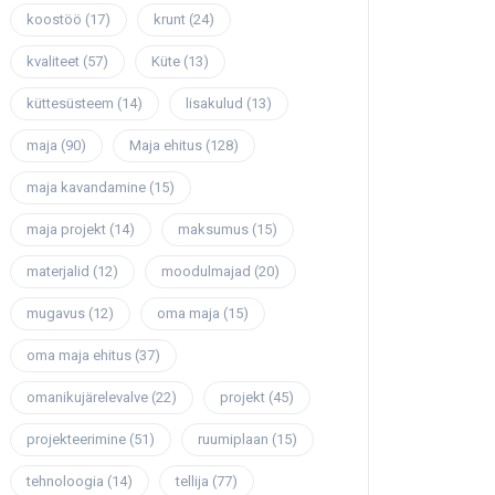
koostöö
(17)
krunt
(24)
kvaliteet
(57)
Küte
(13)
küttesüsteem
(14)
lisakulud
(13)
maja
(90)
Maja ehitus
(128)
maja kavandamine
(15)
maja projekt
(14)
maksumus
(15)
materjalid
(12)
moodulmajad
(20)
mugavus
(12)
oma maja
(15)
oma maja ehitus
(37)
omanikujärelevalve
(22)
projekt
(45)
projekteerimine
(51)
ruumiplaan
(15)
tehnoloogia
(14)
tellija
(77)