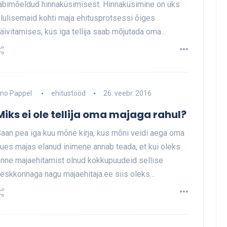
äbimõeldud hinnaküsimisest. Hinnaküsimine on üks
lulisemaid kohti maja ehitusprotsessi õiges
äivitamises, kus iga tellija saab mõjutada oma…
no Pappel
ehitustööd
26. veebr. 2016
Miks ei ole tellija oma majaga rahul?
aan pea iga kuu mõne kirja, kus mõni veidi aega oma
ues majas elanud inimene annab teada, et kui oleks
nne majaehitamist olnud kokkupuudeid sellise
eskkonnaga nagu majaehitaja.ee siis oleks…