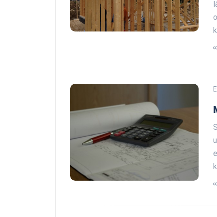
l
o
k
E
S
u
e
k