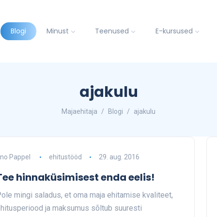
Blogi
Minust
Teenused
E-kursused
ajakulu
Majaehitaja
Blogi
ajakulu
no Pappel
ehitustööd
29. aug. 2016
Tee hinnaküsimisest enda eelis!
ole mingi saladus, et oma maja ehitamise kvaliteet,
hitusperiood ja maksumus sõltub suuresti