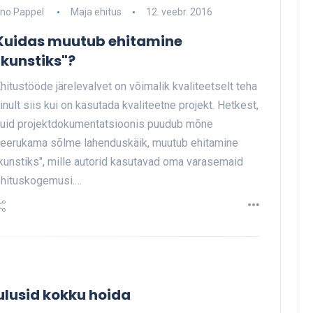
no Pappel
Maja ehitus
12. veebr. 2016
Kuidas muutub ehitamine
"kunstiks"?
hitustööde järelevalvet on võimalik kvaliteetselt teha
inult siis kui on kasutada kvaliteetne projekt. Hetkest,
uid projektdokumentatsioonis puudub mõne
eerukama sõlme lahenduskäik, muutub ehitamine
kunstiks", mille autorid kasutavad oma varasemaid
hituskogemusi.…
ulusid kokku hoida