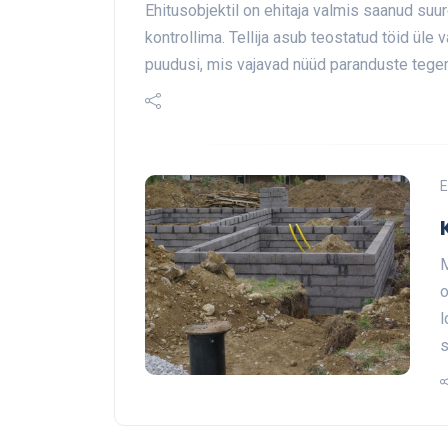
Ehitusobjektil on ehitaja valmis saanud suur
kontrollima. Tellija asub teostatud töid ül
puudusi, mis vajavad nüüd paranduste tege
E
M
o
l
s