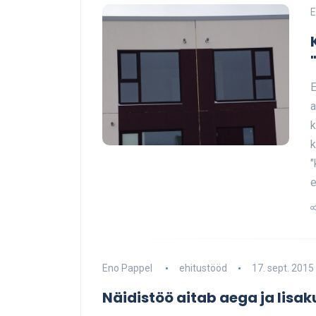
E
E
a
k
k
"
e
Eno Pappel
ehitustööd
17. sept. 2015
Näidistöö aitab aega ja lisak