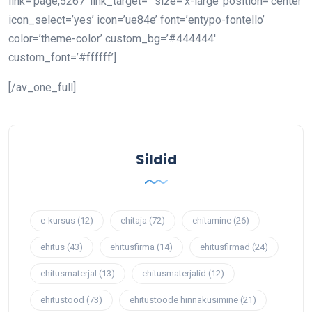
link=’page,5267′ link_target=” size=’x-large’ position=’center’
icon_select=’yes’ icon=’ue84e’ font=’entypo-fontello’
color=’theme-color’ custom_bg=’#444444′
custom_font=’#ffffff’]
[/av_one_full]
Sildid
e-kursus
(12)
ehitaja
(72)
ehitamine
(26)
ehitus
(43)
ehitusfirma
(14)
ehitusfirmad
(24)
ehitusmaterjal
(13)
ehitusmaterjalid
(12)
ehitustööd
(73)
ehitustööde hinnaküsimine
(21)