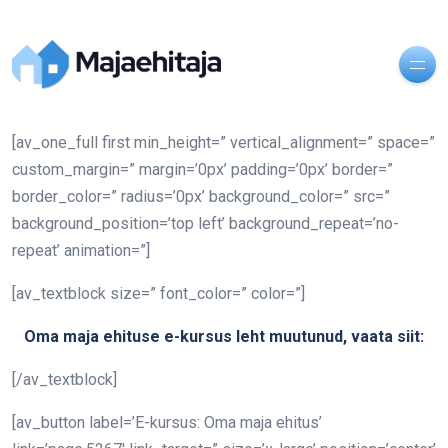
[av_one_full first min_height=” vertical_alignment=” space=”
custom_margin=” margin=’0px’ padding=’0px’ border=”
border_color=” radius=’0px’ background_color=” src=”
background_position=’top left’ background_repeat=’no-
repeat’ animation=”]
[av_textblock size=” font_color=” color=”]
Oma maja ehituse e-kursus leht muutunud, vaata siit:
[/av_textblock]
[av_button label=’E-kursus: Oma maja ehitus’