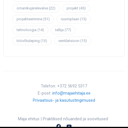
omanikujärelevalve
(22)
projekt
(45)
projekteerimine
(51)
ruumiplaan
(15)
tehnoloogia
(14)
tellija
(77)
töövõtuleping
(13)
ventilatsioon
(15)
Telefon: +372 5692 5317
E-post:
info@majaehitaja.ee
Privaatsus- ja kasutustingimused
Maja ehitus | Praktilised nõuanded ja soovitused