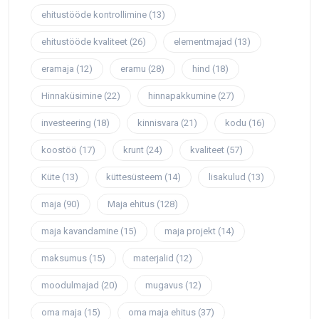
ehitustööde kontrollimine
(13)
ehitustööde kvaliteet
(26)
elementmajad
(13)
eramaja
(12)
eramu
(28)
hind
(18)
Hinnaküsimine
(22)
hinnapakkumine
(27)
investeering
(18)
kinnisvara
(21)
kodu
(16)
koostöö
(17)
krunt
(24)
kvaliteet
(57)
Küte
(13)
küttesüsteem
(14)
lisakulud
(13)
maja
(90)
Maja ehitus
(128)
maja kavandamine
(15)
maja projekt
(14)
maksumus
(15)
materjalid
(12)
moodulmajad
(20)
mugavus
(12)
oma maja
(15)
oma maja ehitus
(37)