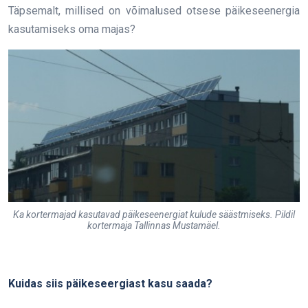
Täpsemalt, millised on võimalused otsese päikeseenergia
kasutamiseks oma majas?
Ka kortermajad kasutavad päikeseenergiat kulude säästmiseks. Pildil
kortermaja Tallinnas Mustamäel.
Kuidas siis päikeseergiast kasu saada?