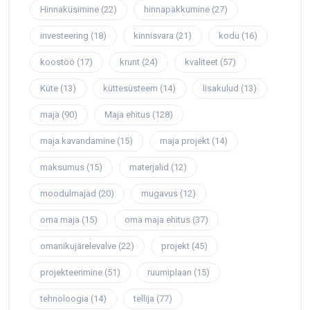
Hinnaküsimine
(22)
hinnapakkumine
(27)
investeering
(18)
kinnisvara
(21)
kodu
(16)
koostöö
(17)
krunt
(24)
kvaliteet
(57)
Küte
(13)
küttesüsteem
(14)
lisakulud
(13)
maja
(90)
Maja ehitus
(128)
maja kavandamine
(15)
maja projekt
(14)
maksumus
(15)
materjalid
(12)
moodulmajad
(20)
mugavus
(12)
oma maja
(15)
oma maja ehitus
(37)
omanikujärelevalve
(22)
projekt
(45)
projekteerimine
(51)
ruumiplaan
(15)
tehnoloogia
(14)
tellija
(77)