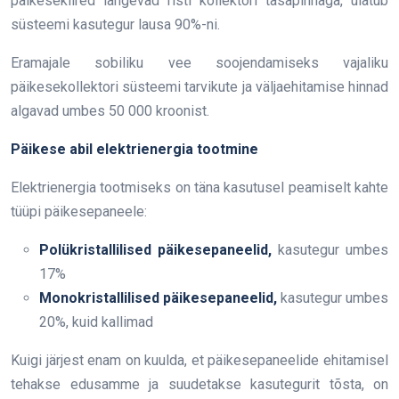
päikesekiired langevad risti kollektori tasapinnaga, ulatub
süsteemi kasutegur lausa 90%-ni.
Eramajale sobiliku vee soojendamiseks vajaliku
päikesekollektori süsteemi tarvikute ja väljaehitamise hinnad
algavad umbes 50 000 kroonist.
Päikese abil elektrienergia tootmine
Elektrienergia tootmiseks on täna kasutusel peamiselt kahte
tüüpi päikesepaneele:
Polükristallilised päikesepaneelid,
kasutegur umbes
17%
Monokristallilised päikesepaneelid,
kasutegur umbes
20%, kuid kallimad
Kuigi järjest enam on kuulda, et päikesepaneelide ehitamisel
tehakse edusamme ja suudetakse kasutegurit tõsta, on