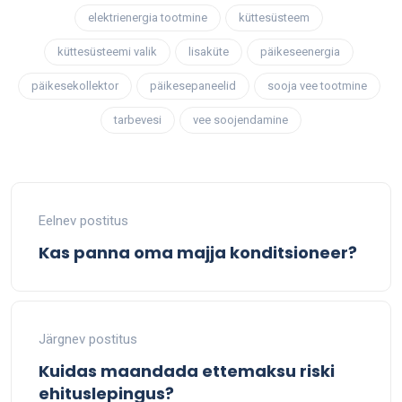
elektrienergia tootmine
küttesüsteem
küttesüsteemi valik
lisaküte
päikeseenergia
päikesekollektor
päikesepaneelid
sooja vee tootmine
tarbevesi
vee soojendamine
Eelnev postitus
Kas panna oma majja konditsioneer?
Järgnev postitus
Kuidas maandada ettemaksu riski
ehituslepingus?