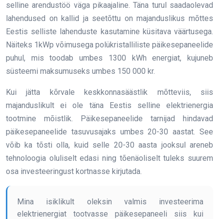
selline arendustöö väga pikaajaline. Täna turul saadaolevad
lahendused on kallid ja seetõttu on majanduslikus mõttes
Eestis selliste lahenduste kasutamine küsitava väärtusega.
Näiteks 1kWp võimusega polükristalliliste päikesepaneelide
puhul, mis toodab umbes 1300 kWh energiat, kujuneb
süsteemi maksumuseks umbes 150 000 kr.
Kui jätta kõrvale keskkonnasäästlik mõtteviis, siis
majanduslikult ei ole täna Eestis selline elektrienergia
tootmine mõistlik. Päikesepaneelide tarnijad hindavad
päikesepaneelide tasuvusajaks umbes 20-30 aastat. See
võib ka tõsti olla, kuid selle 20-30 aasta jooksul areneb
tehnoloogia oluliselt edasi ning tõenäoliselt tuleks suurem
osa investeeringust kortnasse kirjutada.
Mina isiklikult oleksin valmis investeerima
elektrienergiat tootvasse päikesepaneeli siis kui