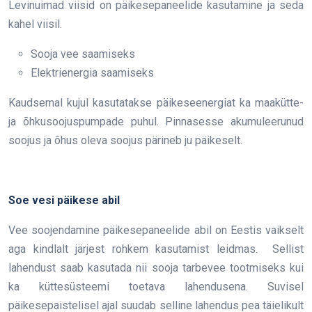
Levinuimad viisid on päikesepaneelide kasutamine ja seda
kahel viisil.
Sooja vee saamiseks
Elektrienergia saamiseks
Kaudsemal kujul kasutatakse päikeseenergiat ka maakütte-
ja õhkusoojuspumpade puhul. Pinnasesse akumuleerunud
soojus ja õhus oleva soojus pärineb ju päikeselt.
Soe vesi päikese abil
Vee soojendamine päikesepaneelide abil on Eestis vaikselt
aga kindlalt järjest rohkem kasutamist leidmas. Sellist
lahendust saab kasutada nii sooja tarbevee tootmiseks kui
ka küttesüsteemi toetava lahendusena. Suvisel
päikesepaistelisel ajal suudab selline lahendus pea täielikult