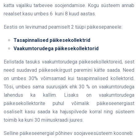
katta vajaliku tarbevee soojendamise. Kogu süsteem annab
reaalset kasu umbes 6 kuni 8 kuud aastas.
Eestis on levinumad peamiselt 2 tüüpi päikesepaneele:
Tasapinnalised päikesekollektrid
Vaakumtorudega päikesekollektorid
Eelistada tasuks vaakumtorudega päikesekollektoreid, sest
need suudavad päikesekiirgust paremini kätte saada. Need
on umbes 30% võimsamad kui tasapinnalised kollektorid.
Tõsi, umbes sama suurusjärk ehk 30 % on vaakumtorudega
lahendus ka kallim. Lisaks on vaakumtorudega
päikesekollektorite puhul võimalik päikeseenergiast
osaliselt kasu saada ka hajuspilvede korral ning süsteem
toimib ka kuni 30 miinuskraadi juures.
Selline päikeseenergial põhinev soojaveesüsteem koosneb: