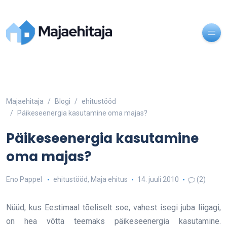
Majaehitaja
Blogi
ehitustööd
Päikeseenergia kasutamine oma majas?
Päikeseenergia kasutamine
oma majas?
Eno Pappel
ehitustööd
,
Maja ehitus
14. juuli 2010
(2)
Nüüd, kus Eestimaal tõeliselt soe, vahest isegi juba liigagi,
on hea võtta teemaks päikeseenergia kasutamine.