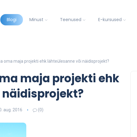
Blogi
Minust
Teenused
E-kursused
da oma maja projekti ehk lähteülesanne või näidisprojekt?
oma maja projekti ehk
 näidisprojekt?
0. aug. 2016
(0)