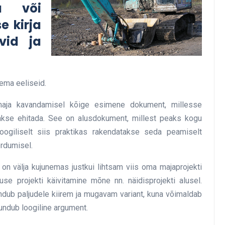
ma või
e kirja
id ja
ema eeliseid.
maja kavandamisel kõige esimene dokument, millesse
akse ehitada. See on alusdokument, millest peaks kogu
ogiliselt siis praktikas rakendatakse seda peamiselt
ördumisel.
 on välja kujunemas justkui lihtsam viis oma majaprojekti
se projekti käivitamine mõne nn. näidisprojekti alusel.
undub paljudele kiirem ja mugavam variant, kuna võimaldab
tundub loogiline argument.