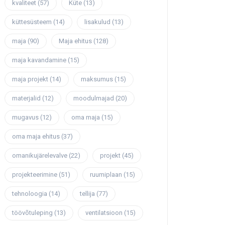
kvaliteet
(57)
Küte
(13)
küttesüsteem
(14)
lisakulud
(13)
maja
(90)
Maja ehitus
(128)
maja kavandamine
(15)
maja projekt
(14)
maksumus
(15)
materjalid
(12)
moodulmajad
(20)
mugavus
(12)
oma maja
(15)
oma maja ehitus
(37)
omanikujärelevalve
(22)
projekt
(45)
projekteerimine
(51)
ruumiplaan
(15)
tehnoloogia
(14)
tellija
(77)
töövõtuleping
(13)
ventilatsioon
(15)