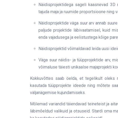
Näidisprojektidega sageli kaasnevad 3D ru
tajuda maja ja ruumide proportsioone ning v
Näidisprojektide väga suur arv annab suure
paljude projektide läbivaatamisel, kuid mi
enda vajadusega ja eelistustega kõige pare
Näidisprojektid võimaldavad leida uusi ideid 
Väga suur näidis- ja tüüpprojektide arv, m
võimaluse täiesti unikaalse majaprojekti k
Kokkuvõttes saab öelda, et tegelikult oleks m
kasutada tüüpprojekte ideede ning mõtete saa
väljanägemise kujundamiseks.
Mõlemad variandid täiendavad teineteist ja ait
läbimõeldud valikuid ja otsuseid. Stardi oma m