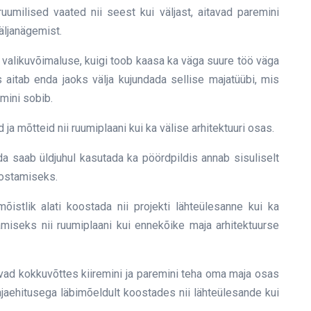
umilised vaated nii seest kui väljast, aitavad paremini
äljanägemist.
 valikuvõimaluse, kuigi toob kaasa ka väga suure töö väga
s aitab enda jaoks välja kujundada sellise majatüübi, mis
mini sobib.
ja mõtteid nii ruumiplaani kui ka välise arhitektuuri osas.
ida saab üldjuhul kasutada ka pöördpildis annab sisuliselt
oostamiseks.
õistlik alati koostada nii projekti lähteülesanne kui ka
miseks nii ruumiplaani kui ennekõike maja arhitektuurse
avad kokkuvõttes kiiremini ja paremini teha oma maja osas
ajaehitusega läbimõeldult koostades nii lähteülesande kui