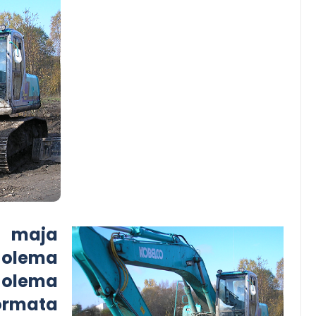
 maja
 olema
 olema
ormata