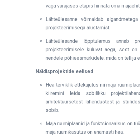
väga varajases etapis hinnata oma majaehi
Lähteülesanne võimaldab algandmetega l
projekteerimisega alustamist.
Lähteülesande lõpptulemus annab pr
projekteerimisele kuluvat aega, sest on
nendele põhieesmärkidele, mida on tellija er
Näidisprojektide eelised
Hea terviklik ettekujutus nii maja ruumiplaan
kiiremini leida sobilikku projektilah
arhitektuursetest lahendustest ja stiilides
sobib.
Maja ruumiplaanid ja funktsionaalsus on tüü
maja ruumikasutus on enamasti hea.