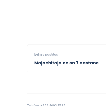
Eelnev postitus
Majaehitaja.ee on 7 aastane
Telefon: +372 5692 5317