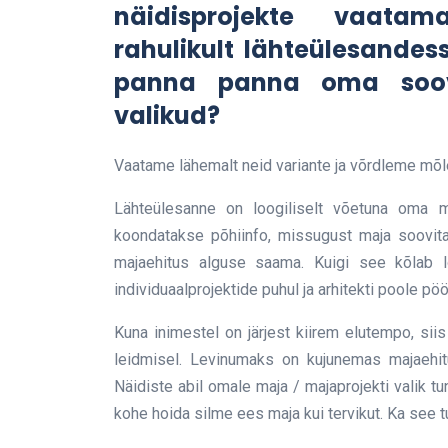
näidisprojekte vaata
rahulikult lähteülesandess
panna panna oma soov
valikud?
Vaatame lähemalt neid variante ja võrdleme mõl
Lähteülesanne on loogiliselt võetuna oma 
koondatakse põhiinfo, missugust maja soovit
majaehitus alguse saama. Kuigi see kõlab lo
individuaalprojektide puhul ja arhitekti poole pö
Kuna inimestel on järjest kiirem elutempo, siis
leidmisel. Levinumaks on kujunemas majaehitu
Näidiste abil omale maja / majaprojekti valik t
kohe hoida silme ees maja kui tervikut. Ka see 