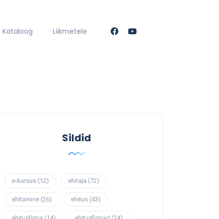
Kataloog
Liikmetele
Sildid
e-kursus
(12)
ehitaja
(72)
ehitamine
(26)
ehitus
(43)
ehitusfirma
(14)
ehitusfirmad
(24)