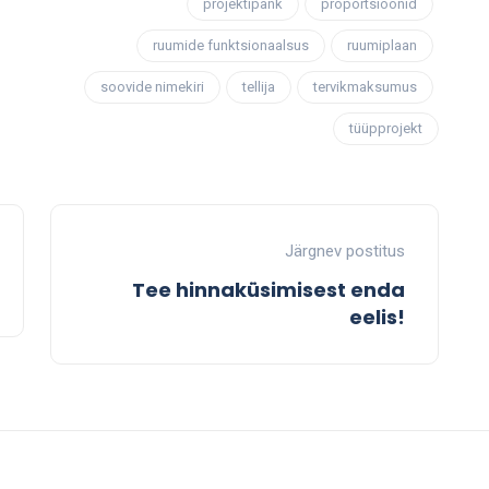
projektipank
proportsioonid
ruumide funktsionaalsus
ruumiplaan
soovide nimekiri
tellija
tervikmaksumus
tüüpprojekt
Järgnev postitus
Tee hinnaküsimisest enda
eelis!