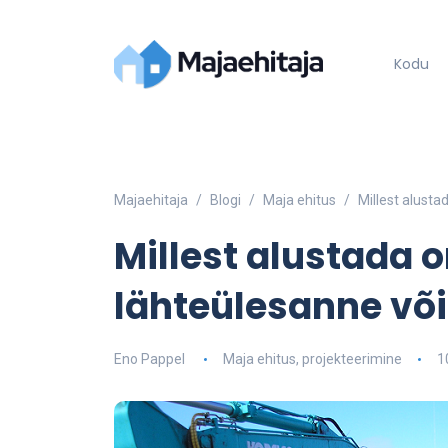
Kodu
Majaehitaja
Blogi
Maja ehitus
Millest alusta
Millest alustada 
lähteülesanne või
Eno Pappel
Maja ehitus
,
projekteerimine
1