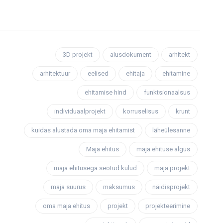
3D projekt
alusdokument
arhitekt
arhitektuur
eelised
ehitaja
ehitamine
ehitamise hind
funktsionaalsus
individuaalprojekt
korruselisus
krunt
kuidas alustada oma maja ehitamist
läheülesanne
Maja ehitus
maja ehituse algus
maja ehitusega seotud kulud
maja projekt
maja suurus
maksumus
näidisprojekt
oma maja ehitus
projekt
projekteerimine