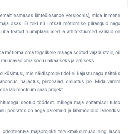
hemalt esmases lähteülesande versioonis), mida inimene
a osas. Ei teki nii lihtsalt mõtlemise piiranguid nagu
uba teatud ruumiplaanilised ja arhitektuursed valikud on
sa mõtlema oma tegelikele majaga seotud vajadustele, nii
s muudavad oma kodu unikaalseks ja eriliseks.
 küsimusi, mis näidisprojektidel ei kajastu nagu näiteks
ahendus, haljastus, piirdeaiad, sisustus jne. Mida varem
seda läbimõeldum saab projekt.
hitusega seotud töödest, millega maja ehitamisel tuleb
anu pöörates on aega paremaid ja läbimõeldud lahendusi
 orienteeruva majaprojekti tervikmaksumuse ning laseb