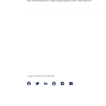
ka kasutades näidisprojektide eeliseid!
Jaga seda postitust: