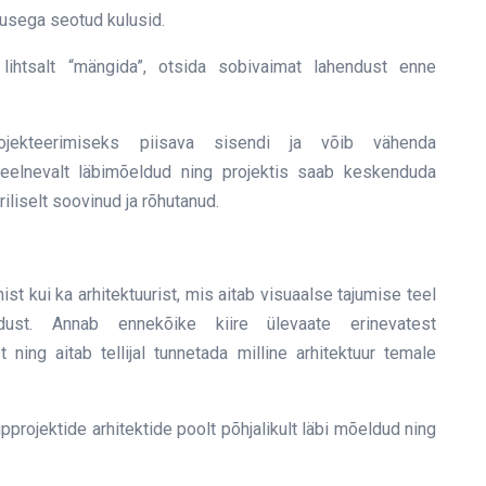
tusega seotud kulusid.
ihtsalt “mängida”, otsida sobivaimat lahendust enne
ojekteerimiseks piisava sisendi ja võib vähenda
 eelnevalt läbimõeldud ning projektis saab keskenduda
iliselt soovinud ja rõhutanud.
ist kui ka arhitektuurist, mis aitab visuaalse tajumise teel
endust. Annab ennekõike kiire ülevaate erinevatest
t ning aitab tellijal tunnetada milline arhitektuur temale
pprojektide arhitektide poolt põhjalikult läbi mõeldud ning