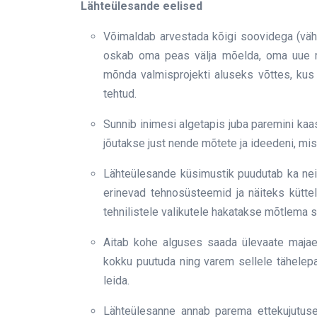
Lähteülesande eelised
Võimaldab arvestada kõigi soovidega (vä
oskab oma peas välja mõelda, oma uue maj
mõnda valmisprojekti aluseks võttes, kus j
tehtud.
Sunnib inimesi algetapis juba paremini kaa
jõutakse just nende mõtete ja ideedeni, mi
Lähteülesande küsimustik puudutab ka neid
erinevad tehnosüsteemid ja näiteks küttel
tehnilistele valikutele hakatakse mõtlema 
Aitab kohe alguses saada ülevaate majae
kokku puutuda ning varem sellele tähelep
leida.
Lähteülesanne annab parema ettekujutuse