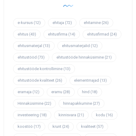
e-kursus
(12)
ehitaja
(72)
ehitamine
(26)
ehitus
(43)
ehitusfirma
(14)
ehitusfirmad
(24)
ehitusmaterjal
(13)
ehitusmaterjalid
(12)
ehitustööd
(73)
ehitustööde hinnaküsimine
(21)
ehitustööde kontrollimine
(13)
ehitustööde kvaliteet
(26)
elementmajad
(13)
eramaja
(12)
eramu
(28)
hind
(18)
Hinnaküsimine
(22)
hinnapakkumine
(27)
investeering
(18)
kinnisvara
(21)
kodu
(16)
koostöö
(17)
krunt
(24)
kvaliteet
(57)