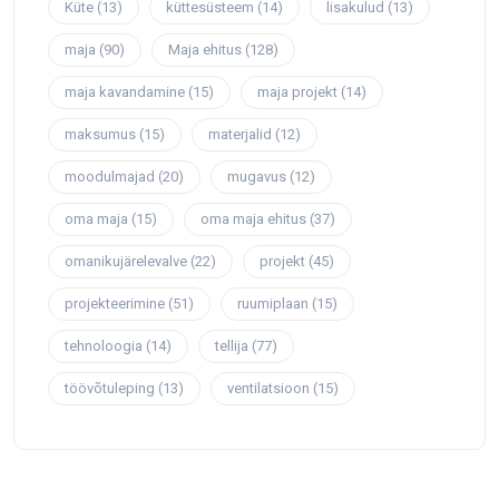
Küte
(13)
küttesüsteem
(14)
lisakulud
(13)
maja
(90)
Maja ehitus
(128)
maja kavandamine
(15)
maja projekt
(14)
maksumus
(15)
materjalid
(12)
moodulmajad
(20)
mugavus
(12)
oma maja
(15)
oma maja ehitus
(37)
omanikujärelevalve
(22)
projekt
(45)
projekteerimine
(51)
ruumiplaan
(15)
tehnoloogia
(14)
tellija
(77)
töövõtuleping
(13)
ventilatsioon
(15)