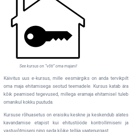
See kursus on “võti” oma majani!
Käivitus uus e-kursus, mille eesmärgiks on anda tervikpilt
oma maja ehitamisega seotud teemadele. Kursus katab ära
kõik peamised tegevused, millega eramaja ehitamisel tuleb
omanikul kokku puutuda.
Kursuse rõhuasetus on eraisiku keskne ja keskendub alates
kavandamise etapist kui ehitustööde kontrollimiseni ja
vastuvõtmiseni ning seda kõike tellija vaatenurgast.