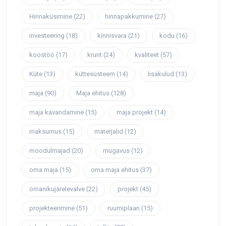
Hinnaküsimine
(22)
hinnapakkumine
(27)
investeering
(18)
kinnisvara
(21)
kodu
(16)
koostöö
(17)
krunt
(24)
kvaliteet
(57)
Küte
(13)
küttesüsteem
(14)
lisakulud
(13)
maja
(90)
Maja ehitus
(128)
maja kavandamine
(15)
maja projekt
(14)
maksumus
(15)
materjalid
(12)
moodulmajad
(20)
mugavus
(12)
oma maja
(15)
oma maja ehitus
(37)
omanikujärelevalve
(22)
projekt
(45)
projekteerimine
(51)
ruumiplaan
(15)