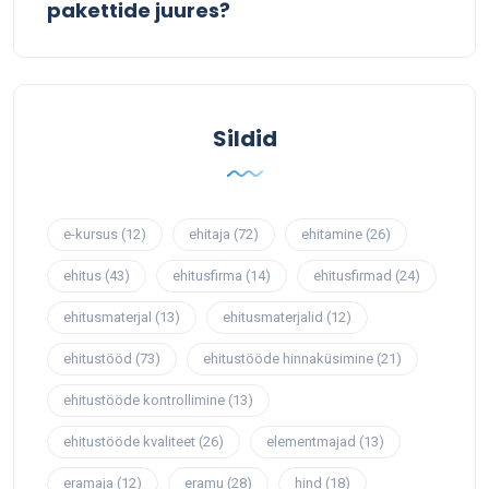
pakettide juures?
Sildid
e-kursus
(12)
ehitaja
(72)
ehitamine
(26)
ehitus
(43)
ehitusfirma
(14)
ehitusfirmad
(24)
ehitusmaterjal
(13)
ehitusmaterjalid
(12)
ehitustööd
(73)
ehitustööde hinnaküsimine
(21)
ehitustööde kontrollimine
(13)
ehitustööde kvaliteet
(26)
elementmajad
(13)
eramaja
(12)
eramu
(28)
hind
(18)