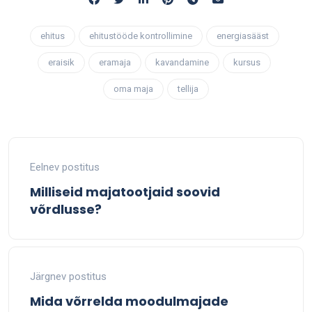
ehitus
ehitustööde kontrollimine
energiasääst
eraisik
eramaja
kavandamine
kursus
oma maja
tellija
Eelnev postitus
Milliseid majatootjaid soovid
võrdlusse?
Järgnev postitus
Mida võrrelda moodulmajade